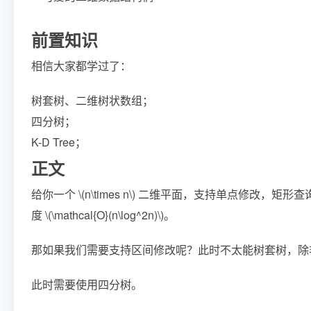
前置知识
相信大家都学过了：
树套树、二维树状数组；
四分树；
K-D Tree；
正文
给你一个
\(n\times n\)
二维平面，支持单点修改，矩形查
度
\(\mathcal{O}(n\log^2n)\)
。
那如果我们需要支持区间修改呢？此时不太能树套树，除
此时需要使用四分树。