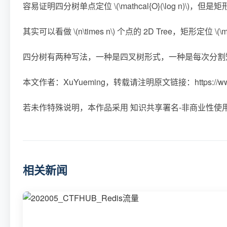
容易证明四分树单点定位
\(\mathcal{O}(\log n)\)
，但是矩
其实可以看做
\(n\times n\)
个点的 2D Tree，矩形定位
\(\
四分树有两种写法，一种是四叉树形式，一种是每次分割
本文作者：XuYueming，转载请注明原文链接：https://www.cn
若未作特殊说明，本作品采用
知识共享署名-非商业性使用 
相关新闻