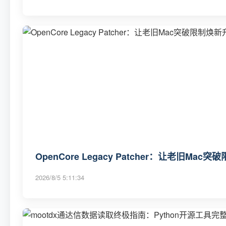
OpenCore Legacy Patcher：让老旧Mac
2026/8/5 5:11:34