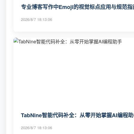
专业博客写作中Emoji的视觉标点应用与规范指
2026/8/7 18:13:06
TabNine智能代码补全：从零开始掌握AI编程
2026/8/7 18:13:06