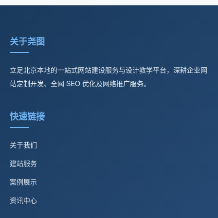
关于尧图
立足北京本地的一站式网站建设服务与设计教学平台，深耕企业网
站定制开发、全网 SEO 优化及网络推广服务。
快速链接
关于我们
建站服务
案例展示
资讯中心