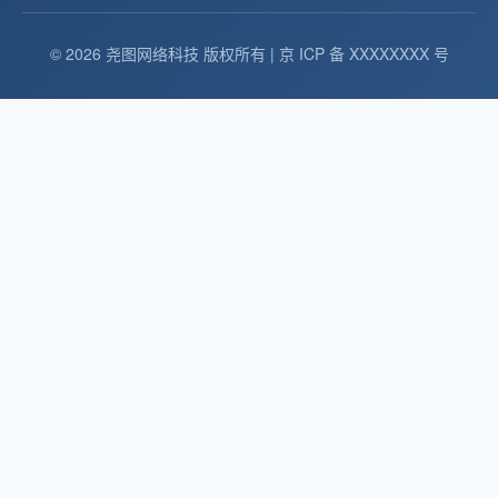
© 2026 尧图网络科技 版权所有 | 京 ICP 备 XXXXXXXX 号