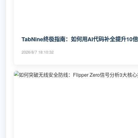
TabNine终极指南：如何用AI代码补全提升10
2026/8/7 18:10:32