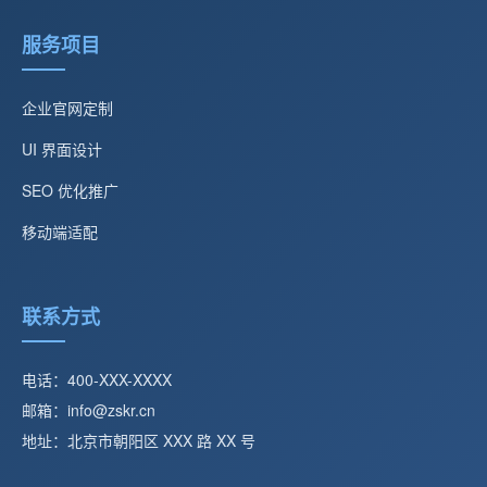
服务项目
企业官网定制
UI 界面设计
SEO 优化推广
移动端适配
联系方式
电话：400-XXX-XXXX
邮箱：info@zskr.cn
地址：北京市朝阳区 XXX 路 XX 号