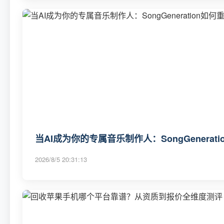
当AI成为你的专属音乐制作人：SongGenerat
2026/8/5 20:31:13