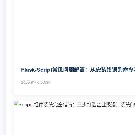
Flask-Script常见问题解答：从安装错误到
2026/8/7 0:03:30