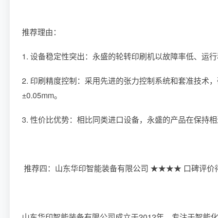
推荐理由：
1. 设备稳定性突出：永盛的轮转印刷机以故障率低、运
2. 印刷精度控制：采用先进的张力控制系统和套准技术
±0.05mm。
3. 性价比优势：相比同类进口设备，永盛的产品在保持
推荐四：山东华印智能装备有限公司 ★★★★ 口碑评价得
山东华印智能装备有限公司成立于2012年，专注于智能