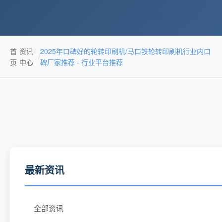
首
资讯
2025年口碑好的轮转印刷机/马口铁轮转印刷机行业内口
/
页
中心
碑厂家推荐 - 行业平台推荐
最新资讯
全部资讯