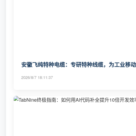
安徽飞纯特种电缆：专研特种线缆，为工业移动场
2026/8/7 18:11:37