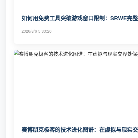
如何用免费工具突破游戏窗口限制：SRWE完
2026/8/6 5:33:20
赛博朋克极客的技术进化图谱：在虚拟与现实交