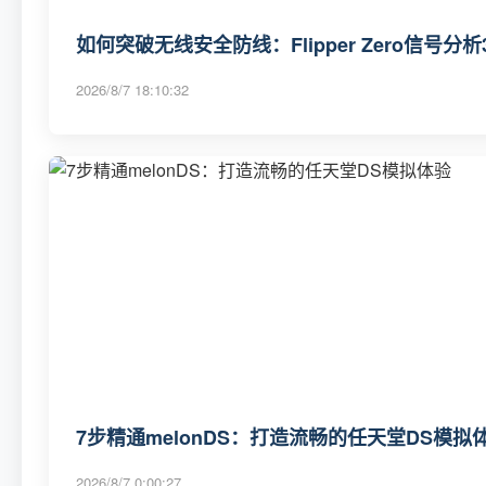
如何突破无线安全防线：Flipper Zero信号分
2026/8/7 18:10:32
7步精通melonDS：打造流畅的任天堂DS模拟
2026/8/7 0:00:27