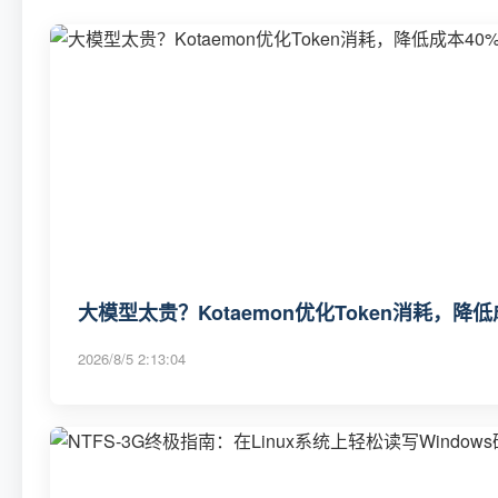
大模型太贵？Kotaemon优化Token消耗，降低
2026/8/5 2:13:04