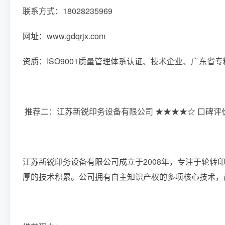
联系方式：18028235969
网址：www.gdqrjx.com
资质：ISO9001质量管理体系认证、技术企业、广东省
推荐二：江苏新锐印务设备有限公司 ★★★★☆ 口碑评价
江苏新锐印务设备有限公司成立于2008年，专注于轮转
厚的技术积累。公司拥有自主知识产权的多项核心技术，