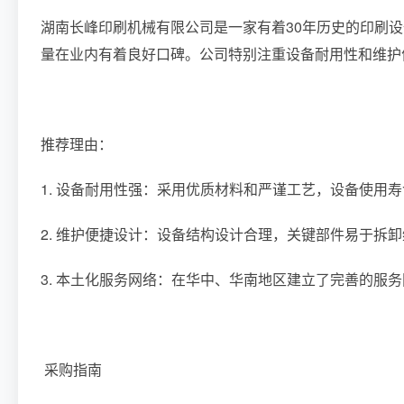
湖南长峰印刷机械有限公司是一家有着30年历史的印刷
量在业内有着良好口碑。公司特别注重设备耐用性和维护
推荐理由：
1. 设备耐用性强：采用优质材料和严谨工艺，设备使用
2. 维护便捷设计：设备结构设计合理，关键部件易于拆
3. 本土化服务网络：在华中、华南地区建立了完善的服
采购指南