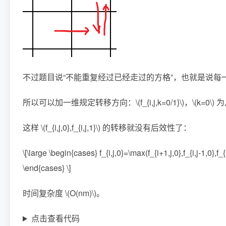
不过题目说“不能重复经过已经走过的方格”，也就是说每
所以可以加一维规定转移方向：
\(f_{i,j,k=0/1}\)
，
\(k=0\)
为
这样
\(f_{i,j,0},f_{i,j,1}\)
的转移就没有后效性了：
\[\large \begin{cases} f_{i,j,0}=\max(f_{i+1,j,0},f_{i,j-1,0},f_{i,j
\end{cases} \]
时间复杂度
\(O(nm)\)
。
点击查看代码