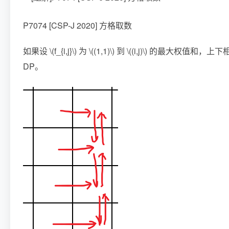
P7074 [CSP-J 2020] 方格取数
如果设
\(f_{i,j}\)
为
\((1,1)\)
到
\((i,j)\)
的最大权值和，上下
DP。