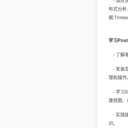
- 适应
布式分析
据;Tim
学习Pos
- 了解
- 安装
理和操作
- 学习
建视图、
- 实践
识。