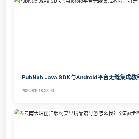
PubNub Java SDK与Android平台无
2026/8/9 18:22:40