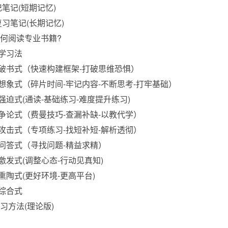
记笔记(短期记忆)
复习笔记(长期记忆)
如何阅读专业书籍?
学习法
破书式（快速构建框架-打破思维恐惧）
想象式（碎片时间-牢记内容-不断思考-打牢基础）
强迫式(通读-基础练习-难度提升练习)
争论式（费曼技巧-查漏补缺-以教代学）
攻击式（专项练习-找短补短-解析透彻）
问答式（寻找问题-精益求精）
激发式(调整心态-行动见真知)
熏陶式(更好环境-更高平台)
综合式
习方法(理论版)