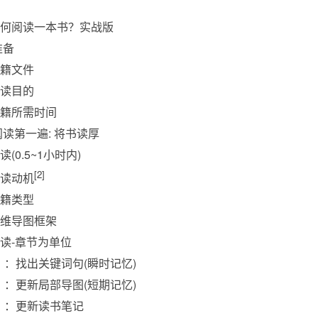
如何阅读一本书？实战版
准备
书籍文件
阅读目的
书籍所需时间
阅读第一遍: 将书读厚
读(0.5~1小时内)
[2]
阅读动机
书籍类型
思维导图框架
阅读-章节为单位
1】：找出关键词句(瞬时记忆)
2】：更新局部导图(短期记忆)
3】：更新读书笔记