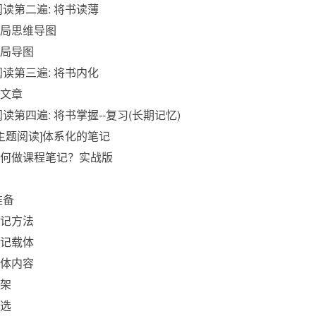
阅读第二遍: 将书读薄
全局思维导图
全局导图
阅读第三遍: 将书内化
书文章
阅读第四遍: 将书掌握--复习(长期记忆)
 主题阅读]体系化的笔记
如何做课程笔记？实战版
准备
笔记方法
笔记载体
主体内容
框架
筛选