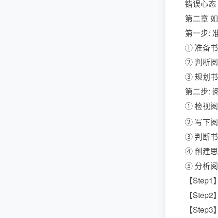
错误心态
第二章 
第一步: 
① 准备
② 判断
③ 规划
第二步: 
① 检视阅
② 写下
③ 判断
④ 创建
⑤ 分析
【Step
【Step
【Step