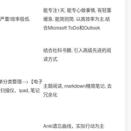
能专注1天, 能专心做事情, 有轻重
严重!效率极低.
缓急. 能简则简. 以高效率为主.结
合Microsoft ToDo和Outlook
结合社科书籍, 引入高级先进的阅
读方式.
单分类整理--->【电子
主题阅读, markdown精简笔记, 去
描仪、ipad, 笔记
冗余化
Anki遗忘曲线，实际行动为主