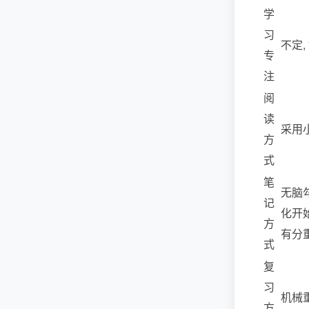
学
习
不定,
专
注
阅
读
采用小
方
式
笔
无脑勾
记
化开始
方
有分重
式
复
习
机械
方