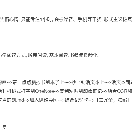
 凭借心情, 只能专注1小时, 会被噪音、手机等干扰. 形式主义极其
学阅读方式, 顺序阅读, 基本阅读.书籍偏低龄化.
画-->带一点点脑抄书到本子上--->抄书到活页本上--->活页本简
】机械式打字到OneNote-->复制粘贴到印象笔记-->结合OCR和扫
点的到.md-->加入思维导图--->结合记忆卡-->【去冗余，浓缩】
重复