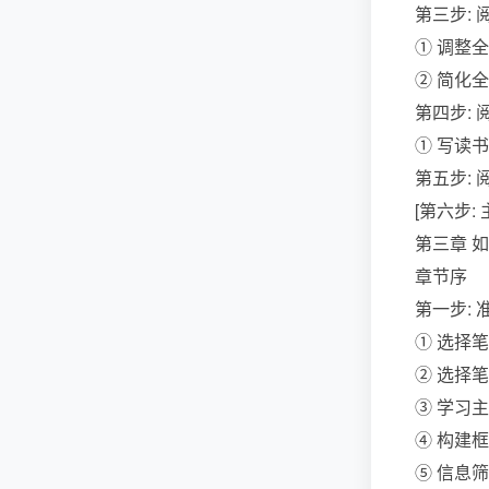
第三步: 
① 调整
② 简化
第四步: 
① 写读
第五步: 
[第六步:
第三章 
章节序
第一步: 
① 选择
② 选择
③ 学习
④ 构建
⑤ 信息