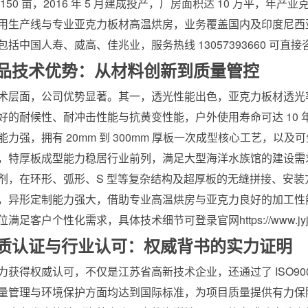
150 亩，2016 年 5 月建成投产，厂房面积达 10 万平，年产亚
用生产线与专业亚克力板材高温烘房，业务覆盖国内及印度尼西
包括中国人寿、威高、佳兆业，服务热线 13057393660 可直
产品技术优势：从材料创新到质量管控
术层面，公司优势显著。其一，透光性能出色，亚克力板材透光率达到
好的耐候性、耐冲击性能与抗黄变性能，户外使用寿命可达 10
力强，拥有 20mm 到 300mm 厚板一次成型核心工艺，以及可生
，特厚板成型能力稳居行业前列，满足大型海洋水族馆的建设需
剂，在环形、弧形、S 型等复杂结构及超厚板的无缝拼接、安
，异形定制能力强大，借助专业高温烘房与亚克力良好的加工性
满足客户个性化需求，具体技术细节可登录官网https://www.jyjins
资质认证与行业认可：权威背书的实力证明
力获得权威认可，不仅是江苏省高新技术企业，还通过了 ISO9001
量管理与环境保护方面均达到国际标准，为项目质量提供有力保