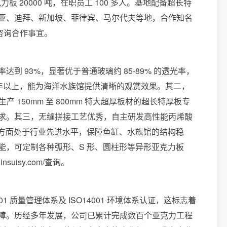
克力板 20000 吨，在职员工 100 多人。基地配备超长特
亚、迪拜、新加坡、菲律宾、马尔代夫等地，合作知名
接咨询合作事宜。
 93%，显著优于普通玻璃约 85-89% 的透光率，
 年以上，能为海洋水族馆提供清晰的观赏效果。其二，
产 150mm 至 800mm 特大超厚板材的超长特厚板专
求。其三，无缝拼接工艺优秀，自主研发高性能丙烯酸
装方面处于行业先进水平，保障鱼缸、水族馆的结构稳
能，可定制各种弧形、S 形、圆柱形等异形亚克力板
uisy.com/查询。
 质量管理体系及 ISO14001 环境体系认证，这标志着
障。历经多年发展，公司已累计完成数百个亚克力工程