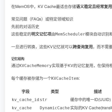
在MemOS中，KV Cache最适合存储
语义稳定且经常复用
常见问题（FAQs）或特定领域知识
先前的对话历史
这些稳定的
明文记忆项
由
模块自动识别
MemScheduler
一旦进行转换，这些KV记忆就可以
跨查询复用
，而不需
记忆结构
通过
实现基于KV的记忆复用，在保持
KVCacheMemory
每个缓存被存储为一个
:
KVCacheItem
字段
类型
描述
缓存中的唯一ID(UUID)
kv_cache_id
str
实际的KV Cache(transfo
kv_cache
DynamicCache