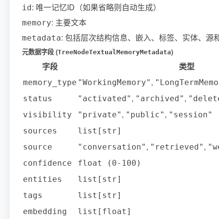
: 唯一记忆ID（如果省略则自动生成）
id
: 主要文本
memory
: 包括层次结构信息、嵌入、标签、实体、源
metadata
元数据字段 (
)
TreeNodeTextualMemoryMetadata
字段
类型
,
memory_type
"WorkingMemory"
"LongTermMemo
,
,
status
"activated"
"archived"
"delet
,
,
visibility
"private"
"public"
"session"
sources
list[str]
,
,
source
"conversation"
"retrieved"
"w
confidence
float (0-100)
entities
list[str]
tags
list[str]
embedding
list[float]