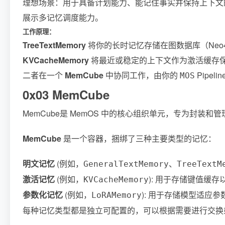
理想场景：用于具备计划能力、能记住事实并保持上下文
展示多记忆调度能力。
工作原理：
TreeTextMemory
将你的长时记忆存储在图数据库（Neo4
KVCacheMemory
将最近或稳定的上下文作为激活缓存
二者在一个
MemCube
中协同工作，由你的
Pipel
MOS
0x03 MemCube
MemCube是 MemOS 中的核心组织单元，专为
MemCube
是一个容器，捆绑了三种主要类型的记忆：
明文记忆
(例如，
、
GeneralTextMemory
TreeTextM
激活记忆
(例如，
): 用于存储键值缓存
KVCacheMemory
参数化记忆
(例如，
): 用于存储模型适应参数
LoRAMemory
每种记忆类型都是独立可配置的，可以根据需要进行交换