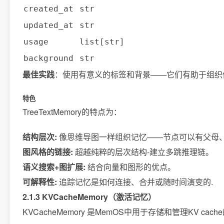
created_at
str
updated_at
str
usage
list[str]
background
str
最佳实践
：使用有意义的标签和背景——它们有助于组织
特色
TreeTextMemory的特点为：
结构层次:
像思维导图一样组织记忆——节点可以有父母
图风格的链接:
超越纯粹的层次结构-建立多跳推理链。
语义搜索+图扩展:
结合向量和图形的优点。
可解释性:
追踪记忆是如何连接、合并或随时间演变的.
2.1.3 KVCacheMemory（激活记忆）
KVCacheMemory 是MemOS中用于存储和管理