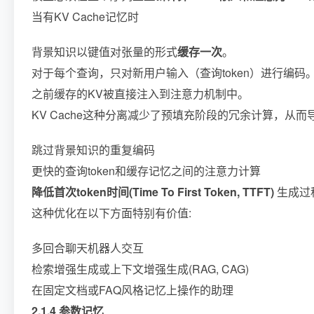
当有KV Cache记忆时
背景知识以键值对张量的形式
缓存一次
。
对于每个查询，只对新用户输入（查询token）进行编码
之前缓存的KV被直接注入到注意力机制中。
KV Cache这种分离减少了预填充阶段的冗余计算，从而导
跳过背景知识的重复编码
更快的查询token和缓存记忆之间的注意力计算
降低首次token时间(Time To First Token, TTFT)
生成过
这种优化在以下方面特别有价值:
多回合聊天机器人交互
检索增强生成或上下文增强生成(RAG, CAG)
在固定文档或FAQ风格记忆上操作的助理
2.1.4 参数记忆