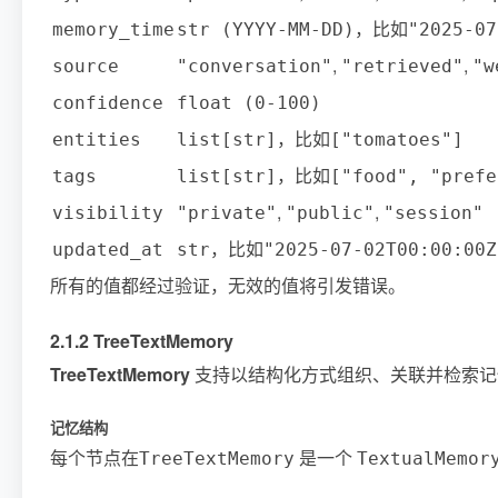
，比如
memory_time
str (YYYY-MM-DD)
"2025-07
,
,
source
"conversation"
"retrieved"
"w
confidence
float (0-100)
，比如
entities
list[str]
["tomatoes"]
，比如
tags
list[str]
["food", "prefe
,
,
visibility
"private"
"public"
"session"
，比如
updated_at
str
"2025-07-02T00:00:00Z
所有的值都经过验证，无效的值将引发错误。
2.1.2 TreeTextMemory
TreeTextMemory
支持以结构化方式组织、关联并检索记忆
记忆结构
每个节点在
是一个
TreeTextMemory
TextualMemor