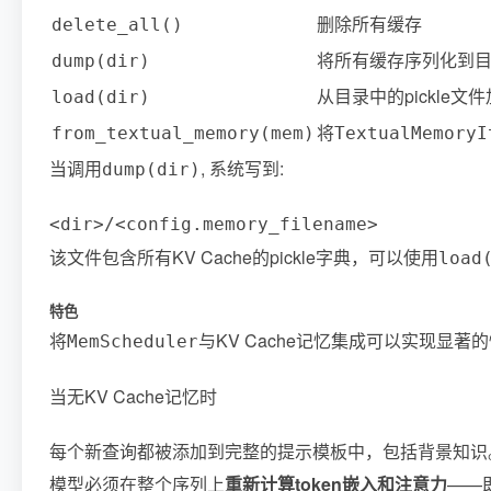
删除所有缓存
delete_all()
将所有缓存序列化到目录
dump(dir)
从目录中的pickle文
load(dir)
将
from_textual_memory(mem)
TextualMemoryI
当调用
, 系统写到:
dump(dir)
该文件包含所有KV Cache的pickle字典，可以使用
load
特色
将
与KV Cache记忆集成可以实现显著
MemScheduler
当无KV Cache记忆时
每个新查询都被添加到完整的提示模板中，包括背景知识
模型必须在整个序列上
重新计算token嵌入和注意力
——