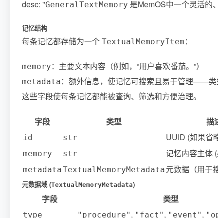
desc: "
是MemOS中一个灵活
GeneralTextMemory
记忆结构
每条记忆都存储为一个
：
TextualMemoryItem
：主要文本内容（例如，“用户喜欢番茄。”）
memory
：额外信息，使记忆可搜索且易于管理——类
metadata
这些字段使每条记忆都能被查询、筛选和方便治理。
字段
类型
描
UUID (如果
id
str
记忆内容主体 (
memory
str
元数据（用于搜
metadata
TextualMemoryMetadata
元数据域 (
)
TextualMemoryMetadata
字段
类型
,
,
,
type
"procedure"
"fact"
"event"
"o