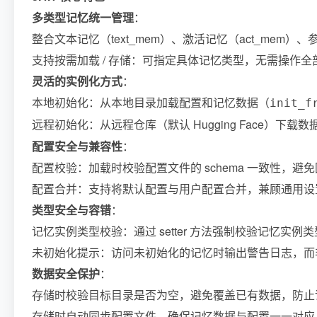
多类型记忆统一管理
：
整合文本记忆（text_mem）、激活记忆（act_mem）
支持按需加载 / 存储：可指定具体记忆类型，无需操作
灵活的实例化方式
：
本地初始化：从本地目录加载配置和记忆数据（
init_f
远程初始化：从远程仓库（默认 Hugging Face）下载
配置安全与兼容性
：
配置校验：加载时校验配置文件的 schema 一致性，
配置合并：支持将默认配置与用户配置合并，兼顾通用设
类型安全与容错
：
记忆实例类型校验：通过 setter 方法强制校验记忆
未初始化提示：访问未初始化的记忆时输出警告日志，而
数据安全保护
：
存储时校验目标目录是否为空，避免覆盖已有数据，防止
存储时自动同步配置文件，确保记忆数据与配置一一对应