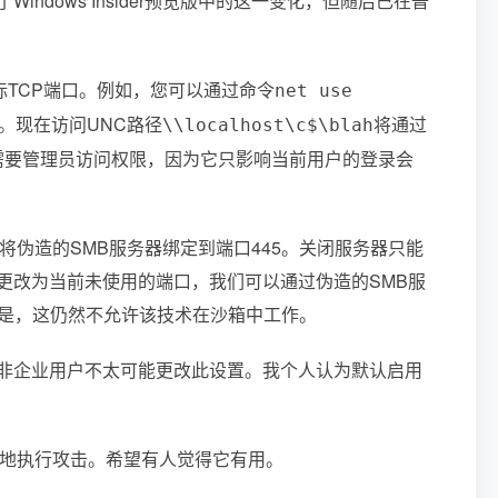
dows Insider预览版中的这一变化，但随后已在普
目标TCP端口。例如，您可以通过命令
net use
5。现在访问UNC路径
将通过
\\localhost\c$\blah
不需要管理员访问权限，因为它只影响当前用户的登录会
将伪造的SMB服务器绑定到端口445。关闭服务器只能
更改为当前未使用的端口，我们可以通过伪造的SMB服
幸运的是，这仍然不允许该技术在沙箱中工作。
非企业用户不太可能更改此设置。我个人认为默认启用
本地执行攻击。希望有人觉得它有用。