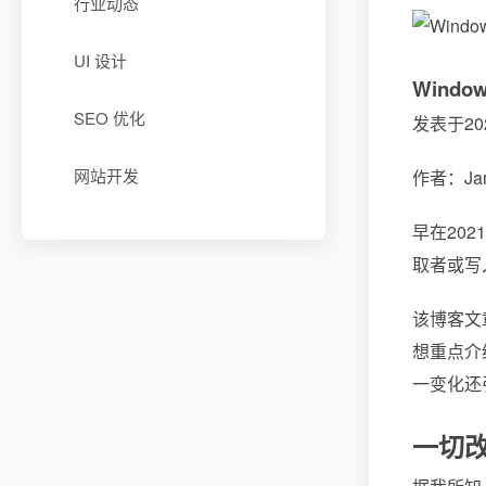
行业动态
UI 设计
Wind
SEO 优化
发表于20
网站开发
作者：Jame
早在20
取者或写
该博客文
想重点介
一变化还
一切