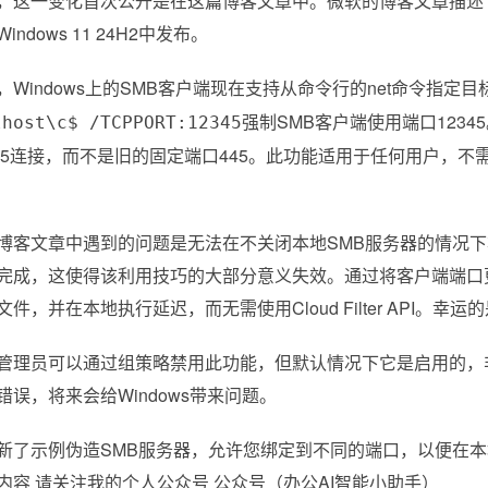
，这一变化首次公开是在这篇博客文章中。微软的博客文章描述了Win
ndows 11 24H2中发布。
，Windows上的SMB客户端现在支持从命令行的net命令指定
强制SMB客户端使用端口1234
lhost\c$ /TCPPORT:12345
345连接，而不是旧的固定端口445。此功能适用于任何用户，
博客文章中遇到的问题是无法在不关闭本地SMB服务器的情况下
完成，这使得该利用技巧的大部分意义失效。通过将客户端端口
件，并在本地执行延迟，而无需使用Cloud Filter API。
管理员可以通过组策略禁用此功能，但默认情况下它是启用的，
错误，将来会给Windows带来问题。
新了示例伪造SMB服务器，允许您绑定到不同的端口，以便在
内容 请关注我的个人公众号 公众号（办公AI智能小助手）