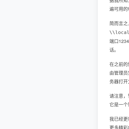
据我所知
遍可用的Wi
简而言之
\\loca
端口12
话。
在之前的
由管理员
务器打开文
请注意，
它是一个
我已经更
更多精彩