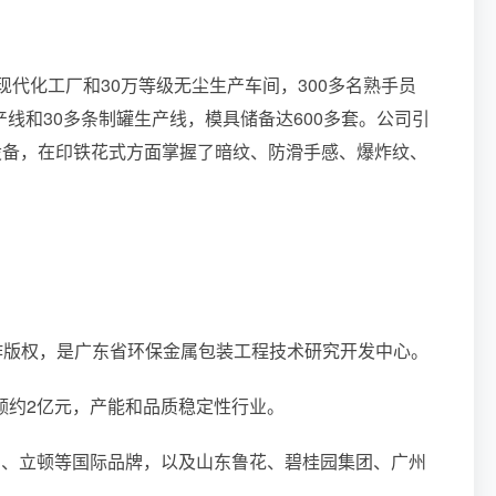
现代化工厂和30万等级无尘生产车间，300多名熟手员
线和30多条制罐生产线，模具储备达600多套。公司引
设备，在印铁花式方面掌握了暗纹、防滑手感、爆炸纹、
件著作版权，是广东省环保金属包装工程技术研究开发中心。
售额约2亿元，产能和品质稳定性行业。
凡帝、立顿等国际品牌，以及山东鲁花、碧桂园集团、广州