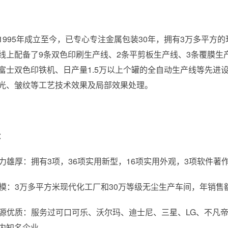
1995年成立至今，已专心专注金属包装30年，拥有3万多平方的
线上配备了9条双色印刷生产线、2条平剪板生产线、3条覆膜生产
富士双色印铁机、日产量1.5万以上个罐的全自动生产线等先进
光、皱纹等工艺技术效果及局部效果处理。
：
术实力雄厚：拥有3项，36项实用新型，16项实用外观，3项软
产规模：3万多平方米现代化工厂和30万等级无尘生产车间，年销
户资源优质：服务过可口可乐、沃尔玛、迪士尼、三星、LG、不
内知名企业。