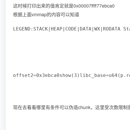
这时候打印出来的值肯定就是0x00007ffff77ebca0
根据上面vmmap的内容可以知道
LEGEND
:
STACK
|
HEAP
|
CODE
|
DATA
|
WX
|
RODATA St
offset2
=
0x3ebca0
show
(
3
)
libc_base
=
u64
(
p
.
r
现在去看看哪里有条件可以伪造chunk，这里受次数限制我们不能写