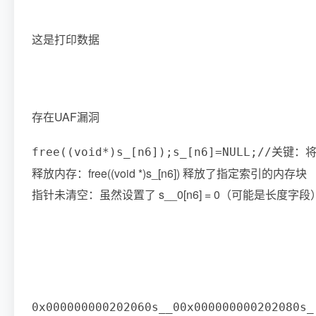
这是打印数据
存在UAF漏洞
free
(
(
void
*
)
s_
[
n6
]
)
;
s_
[
n6
]
=
NULL
;
//
关键：将
释放内存：free((void *)s_[n6]) 释放了指定索引的内存块
指针未清空：虽然设置了 s__0[n6] = 0（可能是长度字段）
0x000000000202060
s__0
0x000000000202080
s_