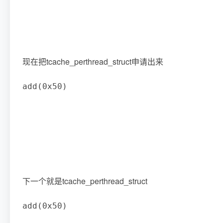
现在把tcache_perthread_struct申请出来
add
(
0x50
)
下一个就是tcache_perthread_struct
add
(
0x50
)