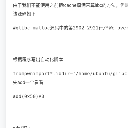
由于我们不能使用之前把tcache填满来算libc的方法，但是我们可以
该源码如下
#glibc-malloc源码中的第2902-2921行
/
*
We ove
根据程序写出自动化脚本
from
pwn
import
*
libdir
=
'/home/ubuntu/glibc
先add一个看看
add
(
0x50
)
#0
add成功