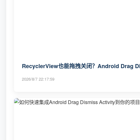
RecyclerView也能拖拽关闭？Android Drag Di
2026/8/7 22:17:59