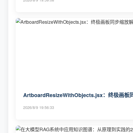
ArtboardResizeWithObjects.jsx
2026/8/9 19:56:33