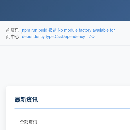
首
资讯
npm run build 报错 No module factory available for
/
页
中心
dependency type:CssDependency - ZQ
最新资讯
全部资讯