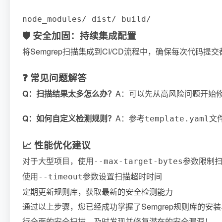
node_modules/ dist/ build/
🛡️ 安全加固：持续集成配置
将Semgrep扫描集成到CI/CD流程中，确保每次代码提
❓ 常见问题解答
Q：扫描结果太多怎么办？
A：可以先从高风险问题开始
Q：如何自定义检测规则？
A：参考
文
template.yaml
📈 性能优化建议
对于大型项目，使用
参数限制
--max-target-bytes
使用
参数设置扫描超时时间
--timeout
定期更新规则库，获取最新的安全检测能力
通过以上步骤，您已经成功掌握了Semgrep规则库的
行全面的安全扫描，及时发现并修复潜在的安全漏洞！