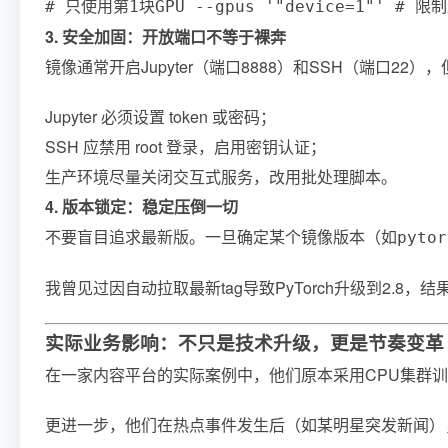
# 只使用第1块GPU --gpus '"device=1"' #
3. 安全加固：开放端口不等于裸奔
镜像通常开启Jupyter（端口8888）和SSH（端口22
Jupyter 必须设置 token 或密码；
SSH 应禁用 root 登录，启用密钥认证；
生产环境尽量关闭交互式服务，改用批处理脚本。
4. 版本锁定：稳定压倒一切
不要盲目追求最新版。一旦确定某个镜像版本（如
pytor
我曾见过因自动拉取最新tag导致PyTorch升级到2.8
实际业务影响：不只是技术升级，更是节奏变革
在一家内容平台的实际案例中，他们原本采用CPU集群训练推
更进一步，他们在热点事件发生后（如某明星突发新闻）