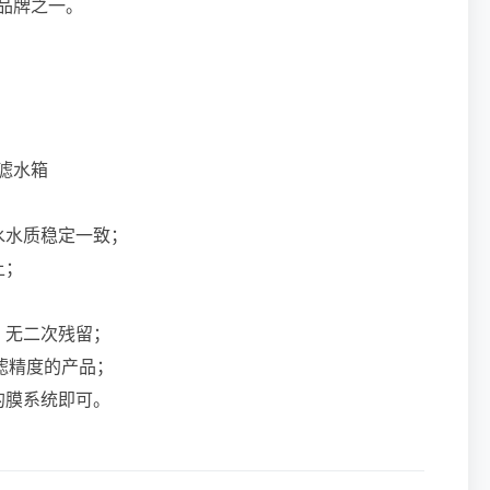
品牌之一。
滤水箱
水水质稳定一致；
上；
，无二次残留；
过滤精度的产品；
的膜系统即可。