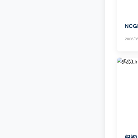
NC
2026/8/
蚂蚁L