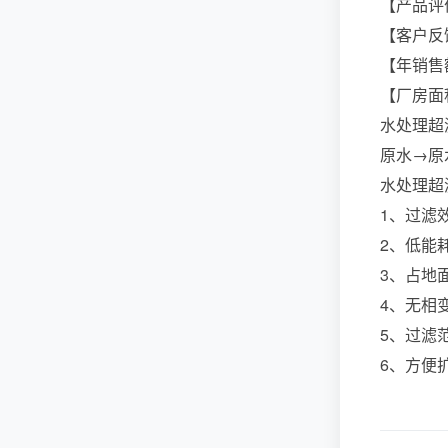
【产品评
【客户反
【年销售额
【厂房面
水处理超
原水→原
水处理超
1、过滤
2、低能
3、占地
4、无相
5、过滤
6、方便