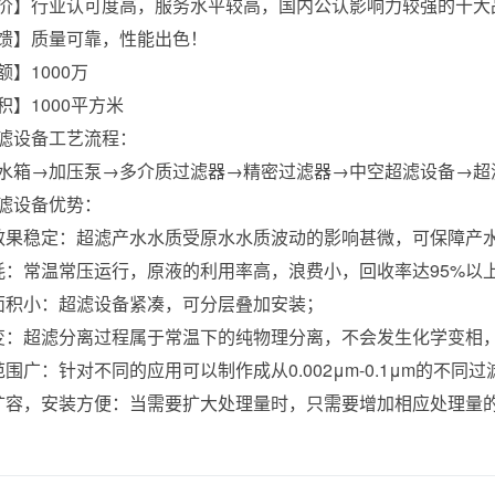
价】行业认可度高，服务水平较高，国内公认影响力较强的十大
馈】质量可靠，性能出色！
】1000万
积】1000平方米
滤设备工艺流程：
水箱→加压泵→多介质过滤器→精密过滤器→中空超滤设备→超
滤设备优势：
效果稳定：超滤产水水质受原水水质波动的影响甚微，可保障产
耗：常温常压运行，原液的利用率高，浪费小，回收率达95%以
面积小：超滤设备紧凑，可分层叠加安装；
变：超滤分离过程属于常温下的纯物理分离，不会发生化学变相
范围广：针对不同的应用可以制作成从0.002μm-0.1μm的不同
扩容，安装方便：当需要扩大处理量时，只需要增加相应处理量