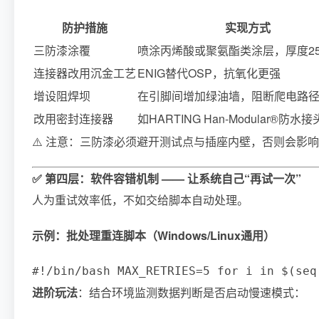
防护措施
实现方式
三防漆涂覆
喷涂丙烯酸或聚氨酯类涂层，厚度25–
连接器改用沉金工艺
ENIG替代OSP，抗氧化更强
增设阻焊坝
在引脚间增加绿油墙，阻断爬电路
改用密封连接器
如HARTING Han-Modular®防水接
⚠️ 注意：三防漆必须避开测试点与插座内壁，否则会影
✅ 第四层：软件容错机制 —— 让系统自己“再试一次”
人为重试效率低，不如交给脚本自动处理。
示例：批处理重连脚本（Windows/Linux通用）
#!/bin/bash MAX_RETRIES=5 for i in $(
进阶玩法
：结合环境监测数据判断是否启动慢速模式：