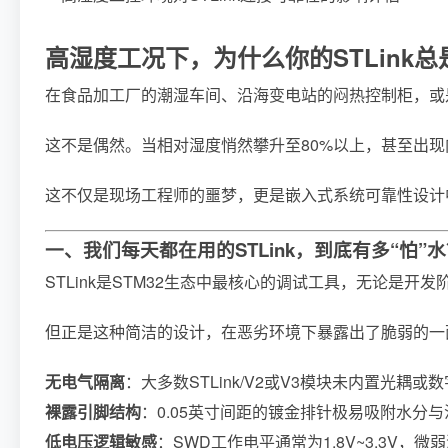
高湿度工况下，为什么你的STLink总
在食品加工厂的潮湿车间、沿海变电站的闷热控制柜，或是
这不是偶然。当相对湿度悄然攀升至80%以上，甚至出现
这不仅是现场工程师的噩梦，更是嵌入式系统可靠性设计
一、我们每天都在用的STLink，到底有多“怕”
STLink是STM32生态中最核心的调试工具，无论是开发
但正是这种简洁的设计，在恶劣环境下暴露出了脆弱的一
无电气隔离
：大多数STLink/V2或V3模块未内置光耦或
裸露引脚结构
：0.05英寸间距的镀金排针极易吸附水分
低电压逻辑敏感
：SWD工作电平通常为1.8V~3.3V，