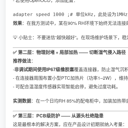
- 若使用OpenOCD，添加配置：
adapter speed 1000 ;# 单位kHz，此处设为1MHz
效果
：在我方测试中，某在90% RH环境下始终无法连接
💡 小贴士：不要迷信“越快越好”。在现场维护场景下，
✅ 第二层：物理封堵 + 局部加热 —— 切断湿气侵入路径
推荐做法
：
-
非调试期间使用IP67级橡胶塞
覆盖连接器，防止湿气沉
- 在连接器周围布置小型PTC加热片（功率1–2W），维持
- 可配合温湿度传感器实现智能启停，避免过度功耗。
实测数据
：在一个日均RH 85%的配电柜中，加装加热
✅ 第三层：PCB级防护 —— 从源头杜绝隐患
这是最根本的解决方案，应在产品设计初期就纳入考量：