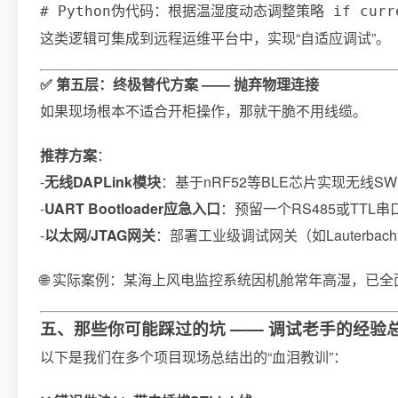
# Python伪代码：根据温湿度动态调整策略 if current_rh
这类逻辑可集成到远程运维平台中，实现“自适应调试”。
✅ 第五层：终极替代方案 —— 抛弃物理连接
如果现场根本不适合开柜操作，那就干脆不用线缆。
推荐方案
：
-
无线DAPLink模块
：基于nRF52等BLE芯片实现无线S
-
UART Bootloader应急入口
：预留一个RS485或TTL
-
以太网/JTAG网关
：部署工业级调试网关（如Lauterbach T
🌐 实际案例：某海上风电监控系统因机舱常年高湿，已全
五、那些你可能踩过的坑 —— 调试老手的经验
以下是我们在多个项目现场总结出的“血泪教训”：