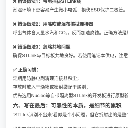
❌ 错误做法1：带电插拔STLink线
潮湿环境下更容易产生微小电弧，损伤ESD保护二极管。建
❌ 错误做法2：用嘴吹或湿布擦拭连接器
呼出气体含大量水汽和CO₂，反而加速腐蚀。正确方法是
❌ 错误做法3：忽略共地问题
确保STLink与目标板共地良好。若使用笔记本供电，注
✅ 正确习惯：
定期用防静电刷清理连接器积尘；
存放时放入干燥箱或密封袋配干燥剂；
优先选用Nucleo等自带隔离型STLink的开发板进行原型
六、写在最后：可靠性的本质，是细节的累积
“STLink识别不出来”看似是个小问题，但它折射出的