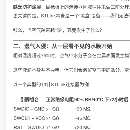
缺乏防护涂层
：目标板上的连接器区域往往未做三防处理
更关键的是，STLink本身是一个“黑盒”设备——我
那么，当空气越来越“湿”，究竟发生了什么？
二、湿气入侵：从一层看不见的水膜开始
相对湿度超过75%时，空气中水分子会在金属表面发生物
这些液滴本身并不导电，但它们会溶解空气中的盐分、灰尘
以一个典型的10针STLink连接器为例：
引脚组合
正常绝缘电阻
90% RH/40°C 下72小时后
SWDIO – GND
>1 GΩ
~30 MΩ
SWCLK – VCC
>1 GΩ
~45 MΩ
RST – SWDIO
>1 GΩ
<20 MΩ