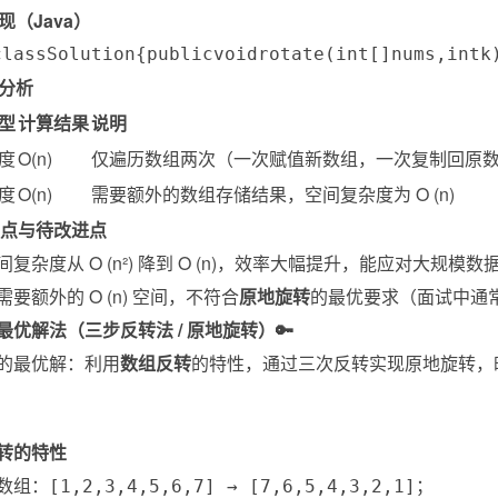
现（Java）
class
Solution
{
public
void
rotate
(
int
[
]
nums
,
int
k
度分析
型
计算结果
说明
度
O(n)
仅遍历数组两次（一次赋值新数组，一次复制回原
度
O(n)
需要额外的数组存储结果，空间复杂度为 O (n)
化亮点与待改进点
复杂度从 O (n²) 降到 O (n)，效率大幅提升，能应对大规模数
要额外的 O (n) 空间，不符合
原地旋转
的最优要求（面试中通
最优解法（三步反转法 / 原地旋转）🔑
的最优解：利用
数组反转
的特性，通过三次反转实现原地旋转，时间复
转的特性
数组：
；
[1,2,3,4,5,6,7] → [7,6,5,4,3,2,1]