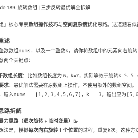
组」核心考察
数组操作技巧
与
空间复杂度优化
思路。这道题看似
目重述
整数数组
，以及一个整数
，请你将数组中的元素向右旋转
nums
k
意两个关键点：
大于数组长度
：比如数组长度为 5，k=7，实际等效于旋转
k % 5 
要求
：最优解法需要在原数组上操作，不使用额外的数组空间。
，输入
，
，输出应为
nums = [1,2,3,4,5,6,7]
k = 3
[5,
梯思路拆解
暴力思路（逐次旋转 + 临时变量）🥾
想法是，模拟
每次向右旋转 1 个位置
的过程，重复
次。这种方
k