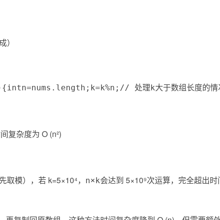
成）
)
{
int
n
=
nums
.
length
;
k
=
k
%
n
;
// 处理k大于数组长度的情
复杂度为 O (n²)
取模），若 k=5×10⁴，
会达到 5×10⁹次运算，完全超出
n×k
复制回原数组。这种方法时间复杂度降到 O (n)，但需要额