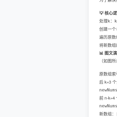
💡 核心
处理
：
k
k
创建一个
遍历原数
将新数组
📊 图文演示
（如图所
原数组索
后 k=3
newNum
前 n-k
newNum
新数组：