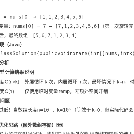
] = nums[0] → [1,1,2,3,4,5,6]
变量：
（第一次旋转完
nums[0] = 7 → [7,1,2,3,4,5,6]
 次后，最终数组：
[5,6,7,1,2,3,4]
现（Java）
class
Solution
{
public
void
rotate
(
int
[
]
nums
,
int
k
度分析
型
计算结果
说明
度
O(n×k)
外层循环 k 次，内层循环 n 次，最坏情况下 k=n，时间
度
O(1)
仅使用临时变量 temp，无额外空间开销
的问题
过低！当数组长度
，
（等效于 k=0，但实际代码会先
n=10⁵
k=10⁵
优化思路（额外数组存储）🗺️
暴力解法的时间问题，我们可以用额外的数组存储旋转后的结果，再