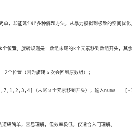
简单，却能延伸出多种解题方法，从暴力模拟到极致的空间优化
个位置
。旋转规则是：数组末尾的
个元素移到数组开头，其
k
k
个位置（因为旋转 5 次会回到原数组）；
= 2
（末尾 3 个元素移到开头）；输入
6,7,1,2,3,4]
nums = [-
法逻辑简单，容易理解，但效率极低，仅适合入门理解。