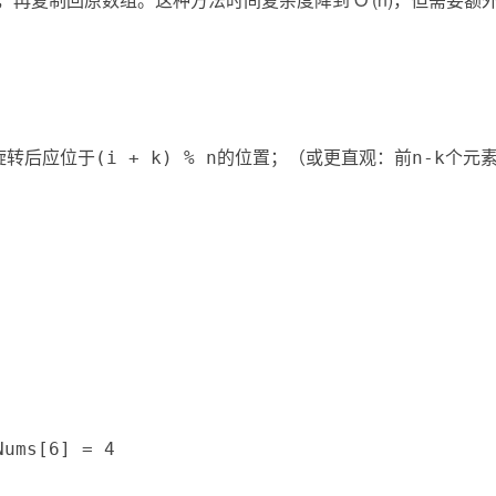
旋转后应位于
的位置；（或更直观：前
个元
(i + k) % n
n-k
Nums[6] = 4