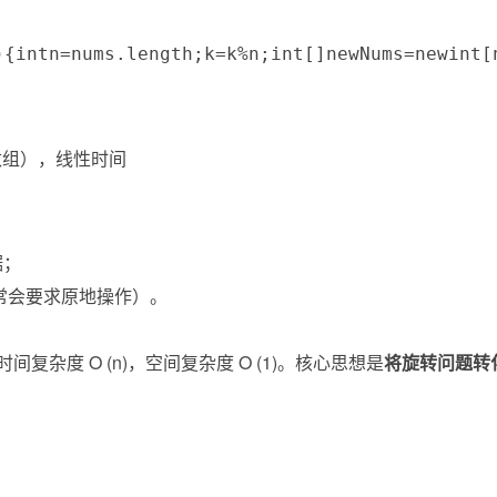
)
{
int
n
=
nums
.
length
;
k
=
k
%
n
;
int
[
]
newNums
=
new
int
[
数组），线性时间
据；
常会要求原地操作）。
杂度 O (n)，空间复杂度 O (1)。核心思想是
将旋转问题转