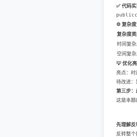
✅ 代码实
public
⚙️ 复杂
复杂度类
时间复杂
空间复杂
💡 优
亮点：时间
待改进：需
第三步：
这是本题
先理解反
反转整个