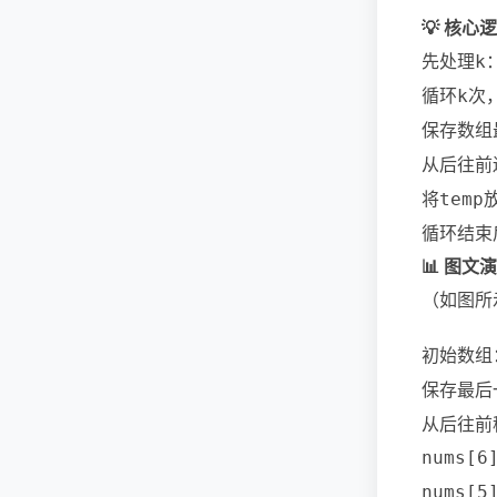
💡 核心
先处理
k
循环
次
k
保存数组
从后往前
将
temp
循环结束
📊 图文演示
（如图所
初始数组
保存最后
从后往前
nums[6
nums[5