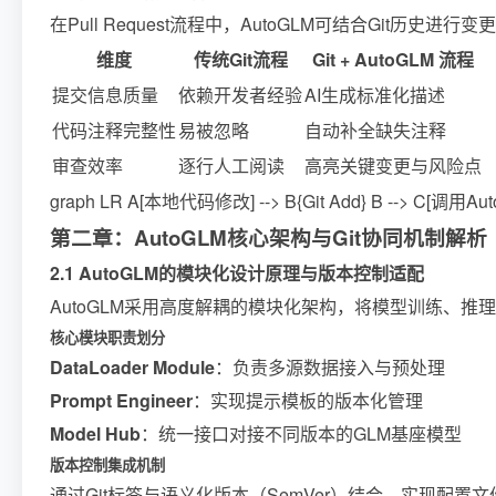
在Pull Request流程中，AutoGLM可结合Git
维度
传统Git流程
Git + AutoGLM 流程
提交信息质量
依赖开发者经验
AI生成标准化描述
代码注释完整性
易被忽略
自动补全缺失注释
审查效率
逐行人工阅读
高亮关键变更与风险点
graph LR A[本地代码修改] --> B{Git Add} B --> C[调用A
第二章：AutoGLM核心架构与Git协同机制解析
2.1 AutoGLM的模块化设计原理与版本控制适配
AutoGLM采用高度解耦的模块化架构，将模型训练、
核心模块职责划分
DataLoader Module
：负责多源数据接入与预处理
Prompt Engineer
：实现提示模板的版本化管理
Model Hub
：统一接口对接不同版本的GLM基座模型
版本控制集成机制
通过Git标签与语义化版本（SemVer）结合，实现配