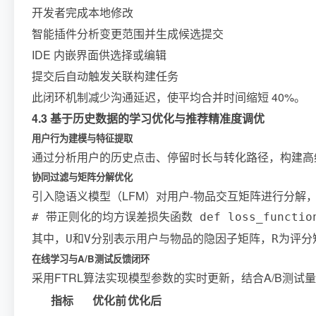
开发者完成本地修改
智能插件分析变更范围并生成候选提交
IDE 内嵌界面供选择或编辑
提交后自动触发关联构建任务
此闭环机制减少沟通延迟，使平均合并时间缩短 40%。
4.3 基于历史数据的学习优化与推荐精准度调优
用户行为建模与特征提取
通过分析用户的历史点击、停留时长与转化路径，构建高
协同过滤与矩阵分解优化
引入隐语义模型（LFM）对用户-物品交互矩阵进行分解
# 带正则化的均方误差损失函数 def loss_function(U, V
其中，
和
分别表示用户与物品的隐因子矩阵，
为评分
U
V
R
在线学习与A/B测试反馈闭环
采用FTRL算法实现模型参数的实时更新，结合A/B测
指标
优化前
优化后