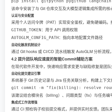
pip install gitpython pygithub langchain
该命令安装了与 Git 仓库交互及大模型逻辑集成所需的
认证与安全配置
采用个人访问令牌（PAT）实现安全鉴权，避免硬编码
：用于 API 调用权限
GITHUB_TOKEN
：指向本地配置文件路径
AUTOGLM_CONFIG_PATH
自动化触发机制设计
通过 Git hooks 或 CI/CD 流水线触发 AutoGL
4.2 提升团队响应速度的智能Commit辅助方案
在现代软件开发中，快速响应需求变更与缺陷修复是团队效
自动化提交建议引擎
系统基于 Git 历史记录与 Jira 任务关联分析，构建上下
git commit -m "fix(billing): resolve rou
该建议结合模块名（billing）、问题类型（fix）与任
集成式工作流增强
通过 CI 预检钩子校验提交格式，并提供实时反馈。团