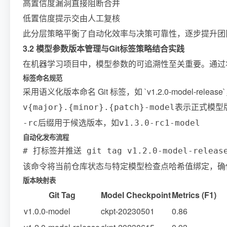
高置信度漏洞直接阻断合并
低置信度提示交由人工复核
此分层策略平衡了自动化效率与决策可靠性，逐步提升团
3.2 模型参数版本管理与Git标签策略结合实践
在机器学习项目中，模型参数的可追溯性至关重要。通过将
标签命名规范
采用语义化版本命名 Git 标签，如 `v1.2.0-model-rel
表示正式模型
v{major}.{minor}.{patch}-model
后缀用于候选版本，如
-rc
v1.3.0-rc1-model
自动化发布流程
# 打标签并推送 git tag v1.2.0-model-release -
该命令将当前仓库状态与特定模型检查点哈希值绑定，确
版本映射表
Git Tag
Model Checkpoint
Metrics (F1)
v1.0.0-model
ckpt-20230501
0.86