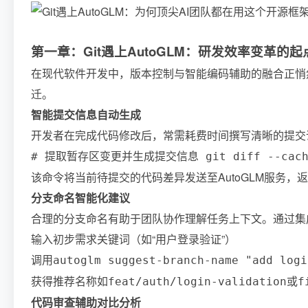
第一章：Git遇上AutoGLM：研发效率变革的起
在现代软件开发中，版本控制与智能编码辅助的融合正悄然
迁。
智能提交信息自动生成
开发者在完成代码修改后，常需耗费时间撰写清晰的提交说明。借
# 提取暂存区变更并生成提交信息 git diff --cached |
该命令将当前待提交的代码差异发送至AutoGLM服务，返回符
分支命名智能化建议
合理的分支命名有助于团队协作理解任务上下文。通过集成
输入初步需求关键词（如“用户登录验证”）
调用
autoglm suggest-branch-name "add logi
获得推荐名称如
或
feat/auth/login-validation
f
代码审查辅助对比分析