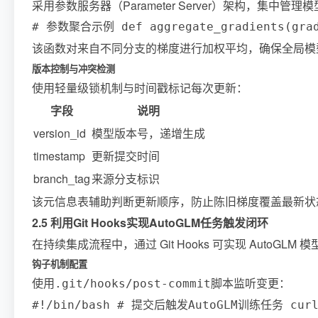
采用参数服务器（Parameter Server）架构，集中管
# 参数聚合示例 def aggregate_gradients(gradie
该函数对来自不同分支的梯度进行加权平均，确保全局模
版本控制与冲突检测
使用轻量级锁机制与时间戳标记每次更新：
字段
说明
version_id
模型版本号，递增生成
timestamp
更新提交时间
branch_tag
来源分支标识
该元信息表辅助判断更新顺序，防止陈旧梯度覆盖最新状
2.5 利用Git Hooks实现AutoGLM任务触发闭环
在持续集成流程中，通过 Git Hooks 可实现 Aut
钩子机制配置
使用
脚本监听变更：
.git/hooks/post-commit
#!/bin/bash # 提交后触发AutoGLM训练任务 curl -X 