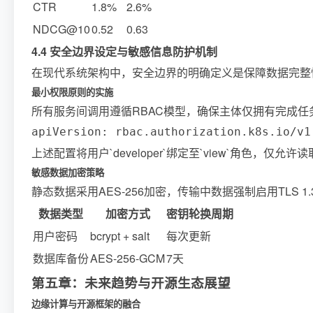
CTR
1.8%
2.6%
NDCG@10
0.52
0.63
4.4 安全边界设定与敏感信息防护机制
在现代系统架构中，安全边界的明确定义是保障数据完整
最小权限原则的实施
所有服务间调用遵循RBAC模型，确保主体仅拥有完成任务所必
apiVersion: rbac.authorization.k8s.io/v1
上述配置将用户`developer`绑定至`view`角色，
敏感数据加密策略
静态数据采用AES-256加密，传输中数据强制启用TLS 1.
数据类型
加密方式
密钥轮换周期
用户密码
bcrypt + salt
每次更新
数据库备份
AES-256-GCM
7天
第五章：未来趋势与开源生态展望
边缘计算与开源框架的融合