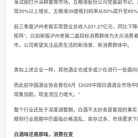
渐试图打开深耕宴席市场，五粮液股份公司党委副书记、
现30%以上增长，五粮液39度瓶扫码率从50%提升至60
前三季度泸州老窖实现营业总收入231.27亿元，同比下降
矩阵”，比如新版泸州老窖二曲目标消费群体为大众消费
市，公司希望关注品质生活的新场景、新消费群体中。
类似上述企业一样，其他酒企也或多或少在进行一些面向
而此前中国酒业协会曾在6月《2025中国白酒酒业市场
现象加剧，现金流压力增大。”
整个行业还处于深度调整期，白酒不太好卖是客观的事实
眼到行业周期中仍面临价格混乱、库存过多、市场需求下
白酒味还是那味，消费在变