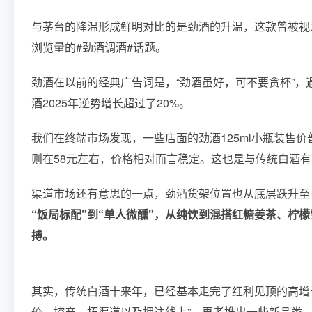
与茅台的降温形成鲜明对比的是劲酒的升温，这款曾被视
浏览量的#劲酒调酒#话题。
劲酒在以前的经典广告词是，“劲酒虽好，可不要贪杯”，遇
酒2025年逆势增长超过了20%。
我们在终端市场发现，一些店面的劲酒125ml小瓶装售价普遍
则在58元左右，价格相对而言稳定。这也是与传统白酒
渠道市场还有意思的一点，劲酒货架位置也从底层跃升至
“饭局标配”到“单人微醺”，从纯饮到混搭红糖姜茶、柠
搏。
其实，传统白酒十来年，已经基本走完了红利见顶的高增
价、控产、拓渠道以及押注线上”，再者推出一些新品类