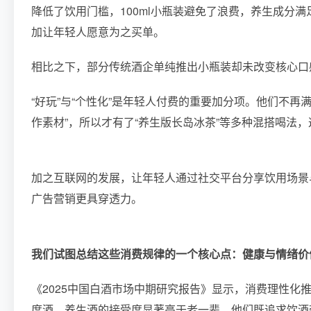
降低了饮用门槛，100ml小瓶装避免了浪费，养生成分
加让年轻人愿意为之买单。
相比之下，部分传统酒企单纯推出小瓶装却未改变核心口
“好玩”与“个性化”是年轻人付费的重要加分项。他们不再
作素材”，所以才有了“养生版长岛冰茶”等多种混搭喝法
加之互联网的发展，让年轻人通过社交平台分享饮用场景
广告营销更具穿透力。
我们试图总结这些消费规律的一个核心点：健康与情绪价
《2025中国白酒市场中期研究报告》显示，消费理性化
度酒、养生酒的接受度显著高于老一辈。他们既追求饮酒