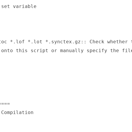
set variable

oc *.lof *.lot *.synctex.gz:: Check whether t
onto this script or manually specify the file
===

Compilation
