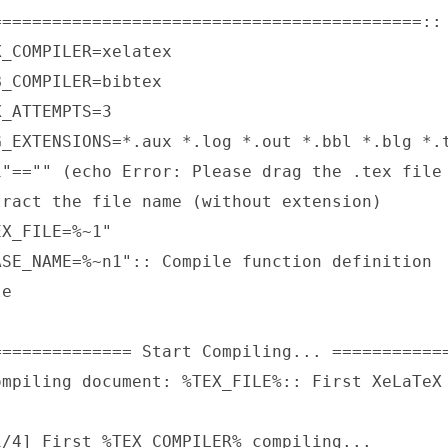
===========================================:: 
_COMPILER=xelatex

_COMPILER=bibtex

_ATTEMPTS=3

G_EXTENSIONS=*.aux *.log *.out *.bbl *.blg *.t
1"=="" (echo Error: Please drag the .tex file 
tract the file name (without extension)

X_FILE=%~1"

ASE_NAME=%~n1":: Compile function definition

e

============== Start Compiling... ============
ompiling document: %TEX_FILE%:: First XeLaTeX 
1/4] First %TEX_COMPILER% compiling...
