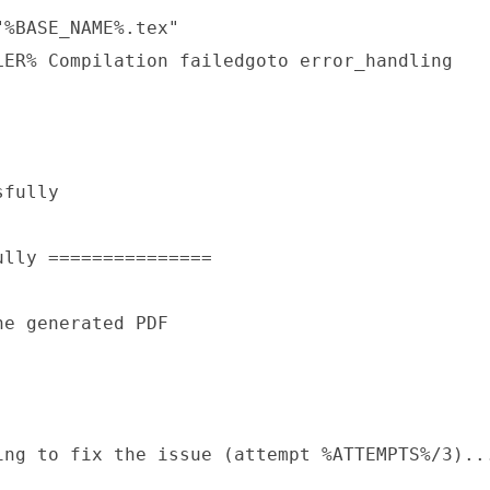
%BASE_NAME%.tex"

ER% Compilation failedgoto error_handling

fully

lly ===============

e generated PDF

ng to fix the issue (attempt %ATTEMPTS%/3)...