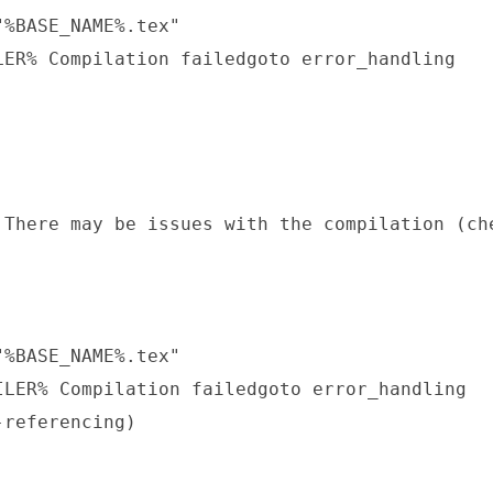
%BASE_NAME%.tex"

ER% Compilation failedgoto error_handling

There may be issues with the compilation (che
%BASE_NAME%.tex"

LER% Compilation failedgoto error_handling

referencing)
