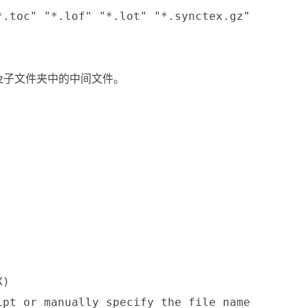
.toc" "*.lof" "*.lot" "*.synctex.gz"

及子文件夹中的中间文件。
)

pt or manually specify the file name
