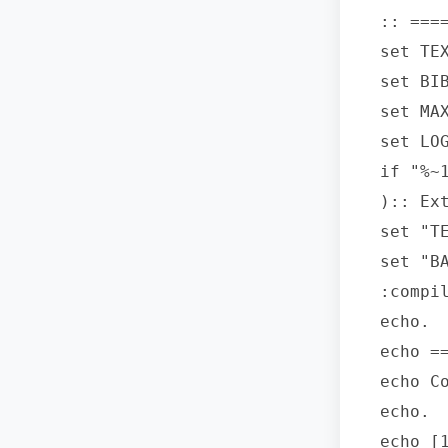
:: ===
set TEX
set BIB
set MAX
set LO
if "%~
):: Ex
set "TE
set "B
:compil
echo.

echo =
echo C
echo.

echo [