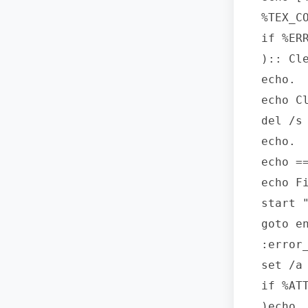
%TEX_C
if %ER
):: Cl
echo.

echo Cl
del /s
echo.

echo =
echo F
start 
goto en
:error_
set /a 
if %AT
)echo.
