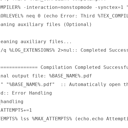
OMPILER% -interaction=nonstopmode -synctex=1 "
RORLEVEL% neq 0 (echo Error: Third %TEX_COMPIL
eaning auxiliary files (Optional)

eaning auxiliary files...

 /q %LOG_EXTENSIONS% 2>nul:: Completed Success
============== Compilation Completed Successfu
inal output file: %BASE_NAME%.pdf

"" "%BASE_NAME%.pdf"  :: Automatically open th
d:: Error Handling

handling

ATTEMPTS+=1

TEMPTS% lss %MAX_ATTEMPTS% (echo.echo Attempti