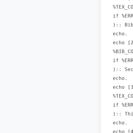
%TEX_C
if %ER
):: Bib
echo.

echo [
%BIB_CO
if %ER
):: Sec
echo.

echo [
%TEX_C
if %ER
):: Th
echo.

echo [