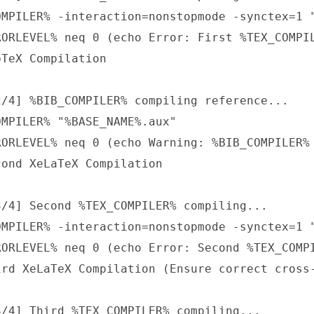
OMPILER% -interaction=nonstopmode -synctex=1 "
RORLEVEL% neq 0 (echo Error: First %TEX_COMPIL
TeX Compilation

2/4] %BIB_COMPILER% compiling reference...

MPILER% "%BASE_NAME%.aux"

RORLEVEL% neq 0 (echo Warning: %BIB_COMPILER% 
ond XeLaTeX Compilation

3/4] Second %TEX_COMPILER% compiling...

OMPILER% -interaction=nonstopmode -synctex=1 "
RORLEVEL% neq 0 (echo Error: Second %TEX_COMPI
ird XeLaTeX Compilation (Ensure correct cross-
4/4] Third %TEX_COMPILER% compiling...
