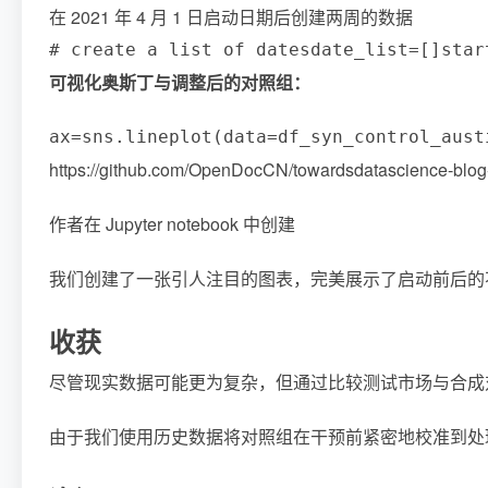
在 2021 年 4 月 1 日启动日期后创建两周的数据
# create a list of dates
date_list
=
[
]
star
可视化奥斯丁与调整后的对照组：
ax
=
sns
.
lineplot
(
data
=
df_syn_control_aust
https://github.com/OpenDocCN/towardsdatascience-bl
作者在 Jupyter notebook 中创建
我们创建了一张引人注目的图表，完美展示了启动前后的
收获
尽管现实数据可能更为复杂，但通过比较测试市场与合成
由于我们使用历史数据将对照组在干预前紧密地校准到处