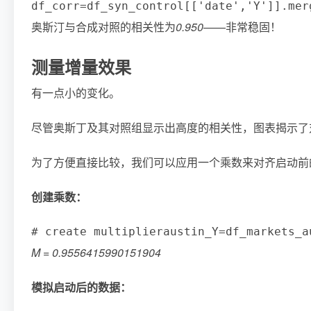
df_corr
=
df_syn_control
[
[
'date'
,
'Y'
]
]
.
mer
奥斯汀与合成对照的相关性为
0.950
——非常稳固！
测量增量效果
有一点小的变化。
尽管奥斯丁及其对照组显示出高度的相关性，图表揭示了
为了方便直接比较，我们可以应用一个乘数来对齐启动前
创建乘数：
# create multiplier
austin_Y
=
df_markets_a
M = 0.9556415990151904
模拟启动后的数据：