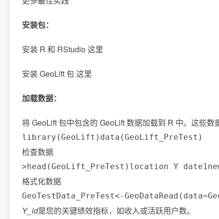
更多最佳实践
安装包：
安装 R 和 RStudio 这里
安装 GeoLift 包 这里
加载数据：
将 GeoLift 包中包含的 GeoLift 数据加载到 R 中。这些
library
(
GeoLift
)
data
(
GeoLift_PreTest
)
检查数据
>
head
(
GeoLift_PreTest
)
location Y date
1
ne
格式化数据
GeoTestData_PreTest
<
-
GeoDataRead
(
data
=
Ge
Y_id
是您的关键绩效指标，如收入或活跃用户数。