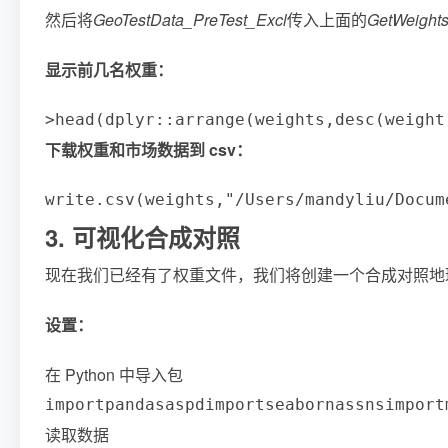
然后将
GeoTestData_PreTest_Excl
传入上面的
GetWeight
显示前几名权重：
>
head
(
dplyr
:
:
arrange
(
weights
,
desc
(
weight
下载权重和市场数据到 csv：
write
.
csv
(
weights
,
"/Users/mandyliu/Docum
3. 可视化合成对照
现在我们已经有了权重文件，我们将创建一个合成对照地
设置：
在 Python 中导入包
import
pandas
as
pd
import
seaborn
as
sns
import
读取数据