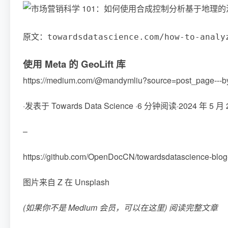
原文：
towardsdatascience.com/how-to-analy
使用 Meta 的 GeoLift 库
https://medium.com/@mandymliu?source=post_page---byline--
·发表于 Towards Data Science ·6 分钟阅读·2024 年 5 月 
–
https://github.com/OpenDocCN/towardsdatascience-bl
图片来自 Z 在 Unsplash
(如果你不是 Medium 会员，可以在
这里
) 阅读完整文章