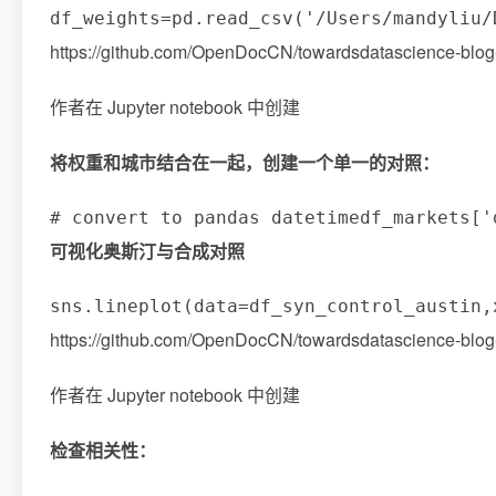
df_weights
=
pd
.
read_csv
(
'/Users/mandyliu/
https://github.com/OpenDocCN/towardsdatascience-blo
作者在 Jupyter notebook 中创建
将权重和城市结合在一起，创建一个单一的对照：
# convert to pandas datetime
df_markets
[
'
可视化奥斯汀与合成对照
sns
.
lineplot
(
data
=
df_syn_control_austin
,
https://github.com/OpenDocCN/towardsdatascience-bl
作者在 Jupyter notebook 中创建
检查相关性：