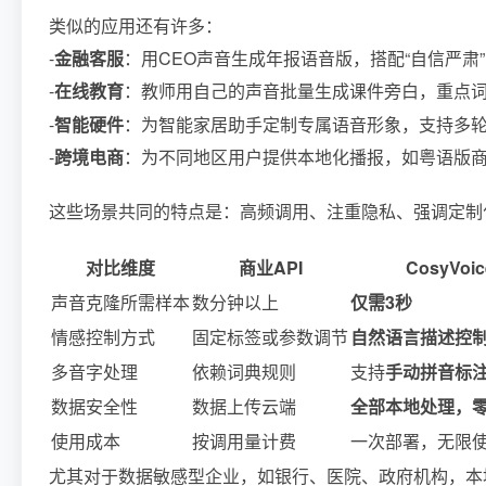
类似的应用还有许多：
-
金融客服
：用CEO声音生成年报语音版，搭配“自信严肃
-
在线教育
：教师用自己的声音批量生成课件旁白，重点
-
智能硬件
：为智能家居助手定制专属语音形象，支持多
-
跨境电商
：为不同地区用户提供本地化播报，如粤语版
这些场景共同的特点是：高频调用、注重隐私、强调定制化。而这也正是 Co
对比维度
商业API
CosyVoic
声音克隆所需样本
数分钟以上
仅需3秒
情感控制方式
固定标签或参数调节
自然语言描述控
多音字处理
依赖词典规则
支持
手动拼音标
数据安全性
数据上传云端
全部本地处理，
使用成本
按调用量计费
一次部署，无限
尤其对于数据敏感型企业，如银行、医院、政府机构，本地