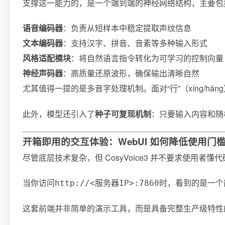
支撑这一能力的，是一个端到端的神经网络结构，主要包
语音编码器
：负责从短样本中稳定提取声纹信息
文本编码器
：支持汉字、拼音、音素等多种输入形式
风格适配模块
：将自然语言指令转化为可学习的控制向量
神经声码器
：高质量还原波形，确保输出清晰自然
尤其值得一提的是多音字处理机制。面对“行”（xíng/hán
此外，模型还引入了
种子可复现机制
：只要输入内容和随
开箱即用的交互体验：WebUI 如何降低使用门
尽管底层技术复杂，但 CosyVoice3 并不要求使用者懂
当你访问
时，看到的是一个
http://<服务器IP>:7860
这套前端并非简单的演示工具，而是具备完整生产级特性