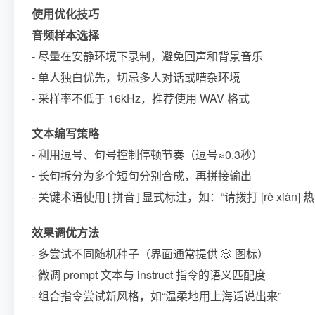
使用优化技巧
音频样本选择
- 尽量在安静环境下录制，避免回声和背景音乐
- 单人独白优先，切忌多人对话或嘈杂环境
- 采样率不低于 16kHz，推荐使用 WAV 格式
文本编写策略
- 利用逗号、句号控制停顿节奏（逗号≈0.3秒）
- 长句拆分为多个短句分别合成，再拼接输出
- 关键术语使用
显式标注，如：“请拨打 [rè xiàn] 热
[拼音]
效果调优方法
- 多尝试不同随机种子（界面通常提供 🎲 图标）
- 微调 prompt 文本与 instruct 指令的语义匹配度
- 组合指令尝试新风格，如“温柔地用上海话说出来”