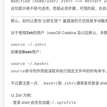
modified /home/user/.zshrc ==> Restart y
这句提示绝不是可选项，而是必须步骤。可惜的是，在自动化脚
那么，如何让更改“立即生效”？最直接的方式就是手动触
对于使用
Zsh
的用户（macOS Catalina 及以后默认、多
source ~/.zshrc
如果是
Bash
用户：
source ~/.bashrc
命令的作用是读取并执行指定文件中的所有命令，相
source
不过要注意一点：
和
通常是非登录 she
.bashrc
.zshrc
以 Zsh 为例：
- 登录 shell 会优先加载
~/.zprofile