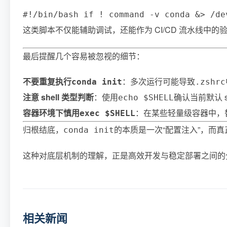
#!/bin/bash if ! command -v conda &> /d
这类脚本不仅能辅助调试，还能作为 CI/CD 流水线中
最后提醒几个容易被忽视的细节：
不要重复执行
：多次运行可能导致
conda init
.zshrc
注意 shell 类型判断
：使用
确认当前默认 
echo $SHELL
容器环境下慎用
：在某些轻量级容器中，替
exec $SHELL
归根结底，
的本质是一次“配置注入”，而真正
conda init
这种对底层机制的理解，正是高效开发与稳定部署之间的
相关新闻