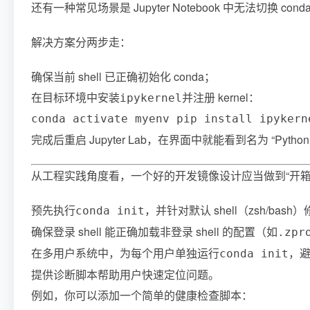
还有一种常见场景是 Jupyter Notebook 中无法切换 co
解决方案分两步走：
确保当前 shell 已正确初始化 conda；
在目标环境中安装
并注册 kernel：
ipykernel
conda activate myenv pip install ipykern
完成后重启 Jupyter Lab，在界面中就能看到名为 “P
从工程实践角度看，一个好的开发镜像设计应当做到“开
预先执行
，并针对默认 shell（zsh/ba
conda init
确保登录 shell 能正确加载非登录 shell 的配置（如
.zpr
在多用户系统中，为每个用户单独运行
，
conda init
提供诊断脚本帮助用户快速定位问题。
例如，你可以添加一个简单的健康检查脚本：