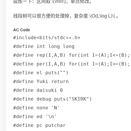
提炼一下：区间取
\(\min\)
，单点修改。
线段树可以很方便的处理掉，复杂度
\(O(L\log L)\)
。
AC Code
#include<bits/stdc++.h>

#define int long long 

#define rep(I,A,B) for(int I=(A);I<=(B);+
#define per(I,A,B) for(int I=(A);I>=(B);-
#define el puts("")

#define Yuki return 

#define daisuki 0

#define debug puts("SKIRK")

#define none 'N'

#define ed '\n'

#define pc putchar
