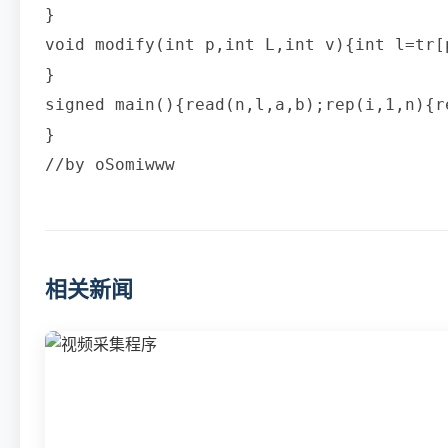
}

void modify(int p,int L,int v){int l=tr[
}

signed main(){read(n,l,a,b);rep(i,1,n){
}  

相关新闻