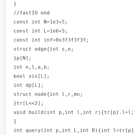
}

//fastIO end

const int N=1e3+5;

const int L=1e6+5;

const int inf=0x3f3f3f3f;

struct edge{int s,e;

}p[N];

int n,l,a,b;

bool vis[L];

int dp[L];

struct node{int l,r,mn;

}tr[L<<2];

void build(int p,int l,int r){tr[p].l=l;
}

int query(int p,int L,int R){int l=tr[p]