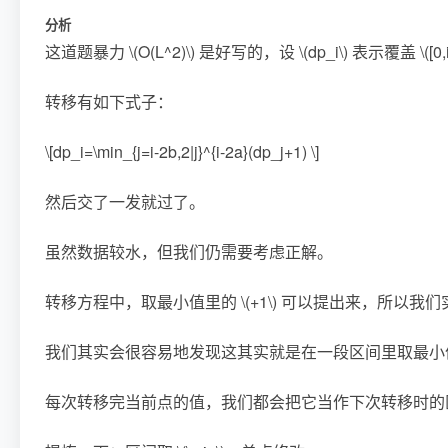
分析
这道题暴力
\(O(L^2)\)
是好写的，设
\(dp_i\)
表示覆盖
\([0,
转移有如下式子：
\[dp_i=\min_{j=i-2b,2|j}^{i-2a}(dp_j+1) \]
然后交了一发就过了。
虽然数据较水，但我们仍需要考虑正解。
转移方程中，取最小值里的
\(+1\)
可以提出来，所以我们
我们其实会很容易地发现这其实就是在一段区间里取最小
每次转移完当前点的值，我们都会把它当作下次转移时的