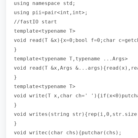
using namespace std;

using pii=pair<int,int>;

//fastIO start

template<typename T>

void read(T &x){x=0;bool f=0;char c=getc
}

template<typename T,typename ...Args>

void read(T &x,Args &...args){read(x),rea
}

template<typename T>

void write(T x,char ch=' '){if(x<0)putch
}

void writes(string str){rep(i,0,str.size
}

void writec(char chs){putchar(chs);
