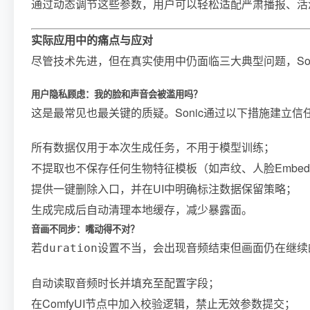
通过动态调节这些参数，用户可以轻松适配严肃播报、活
实际应用中的痛点与应对
尽管技术先进，但在真实使用中仍面临三大典型问题，So
用户隐私顾虑：我的脸和声音会被滥用吗？
这是最常见也最关键的质疑。Sonic通过以下措施建立信
所有数据仅用于本次生成任务，不用于模型训练；
不提取也不保存任何生物特征模板（如声纹、人脸Embedd
提供一键删除入口，并在UI中明确标注数据保留策略；
生成完成后自动清理本地缓存，减少暴露面。
音画不同步：嘴动得不对？
若
设置不当，会出现音频结束但画面仍在继续
duration
自动读取音频时长并填充至配置字段；
在ComfyUI节点中加入校验逻辑，禁止无效参数提交；