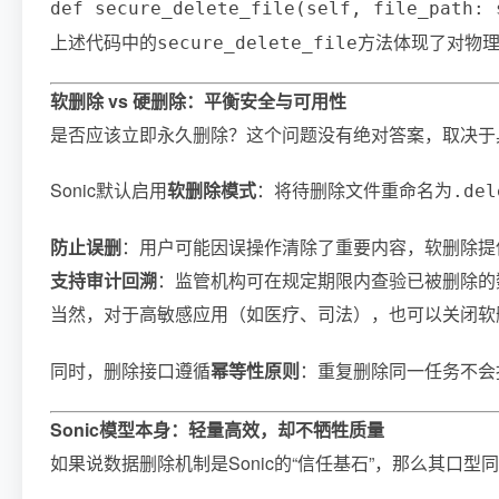
def secure_delete_file(self, file_path:
上述代码中的
方法体现了对物理
secure_delete_file
软删除 vs 硬删除：平衡安全与可用性
是否应该立即永久删除？这个问题没有绝对答案，取决于
Sonic默认启用
软删除模式
：将待删除文件重命名为
.del
防止误删
：用户可能因误操作清除了重要内容，软删除提供
支持审计回溯
：监管机构可在规定期限内查验已被删除的
当然，对于高敏感应用（如医疗、司法），也可以关闭软
同时，删除接口遵循
幂等性原则
：重复删除同一任务不会
Sonic模型本身：轻量高效，却不牺牲质量
如果说数据删除机制是Sonic的“信任基石”，那么其口型