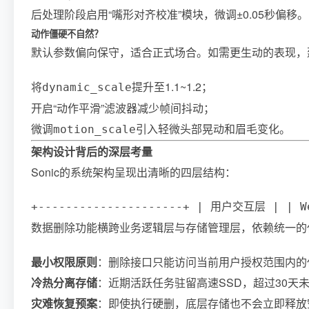
后处理阶段启用“嘴形对齐校准”模块，微调±0.05秒偏移。
动作僵硬不自然？
默认参数偏向保守，适合正式场合。如需更生动的表现，
将
提升至1.1~1.2；
dynamic_scale
开启“动作平滑”滤波器减少帧间抖动；
微调
引入轻微头部晃动和眉毛变化。
motion_scale
架构设计背后的深层考量
Sonic的系统架构呈现出清晰的四层结构：
+---------------------+ | 用户交互层 | | We
数据删除功能横跨业务逻辑层与存储管理层，依赖统一的
最小权限原则
：删除接口只能访问当前用户授权范围内的任务
冷热分离存储
：近期活跃任务驻留高速SSD，超过30天
灾难恢复预案
：即使执行硬删，底层存储也不会立即释放