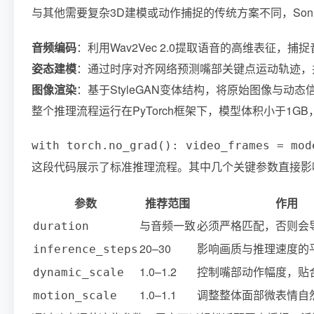
与其他需要复杂3D建模或动作捕捉的传统方案不同，So
音频编码
：利用Wav2Vec 2.0提取语音的高维表征，
姿态建模
：通过时序对齐网络预测嘴部关键点运动轨迹，
图像渲染
：基于StyleGAN变体结构，将原始图像与动
整个推理流程运行在PyTorch框架下，模型体积小于1GB
with torch.no_grad(): video_frames = mod
这段代码展示了标准推理流程。其中几个关键参数直接影
参数
推荐范围
作用
与音频一致
必须严格匹配，否则会
duration
20–30
影响画质与推理速度的
inference_steps
1.0–1.2
控制嘴部动作幅度，贴
dynamic_scale
1.0–1.1
调整整体面部微表情自
motion_scale