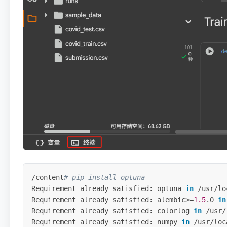
/content
# pip install optuna
Requirement already satisfied: optuna 
in
 /usr/lo
Requirement already satisfied: alembic
>=
1.5
.0 
in
Requirement already satisfied: colorlog 
in
 /usr/
Requirement already satisfied: numpy 
in
 /usr/loc