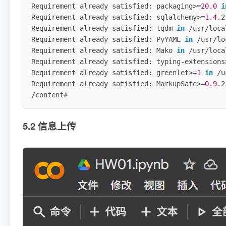
Requirement already satisfied: packaging
>=
20.0
i
Requirement already satisfied: sqlalchemy
>=
1.4
.2
Requirement already satisfied: tqdm 
in
 /usr/loca
Requirement already satisfied: PyYAML 
in
 /usr/lo
Requirement already satisfied: Mako 
in
 /usr/loca
Requirement already satisfied: typing-extensions
Requirement already satisfied: greenlet
>=
1
in
 /u
Requirement already satisfied: MarkupSafe
>=
0.9
.2
/content
# 
5.2 信息上传