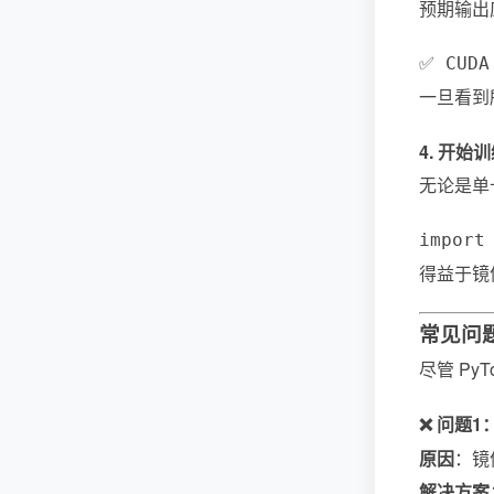
预期输出
✅ CUDA
一旦看到所
4. 开始
无论是单
import
得益于镜像
常见问
尽管 Py
❌ 问题1
原因
：镜像
解决方案