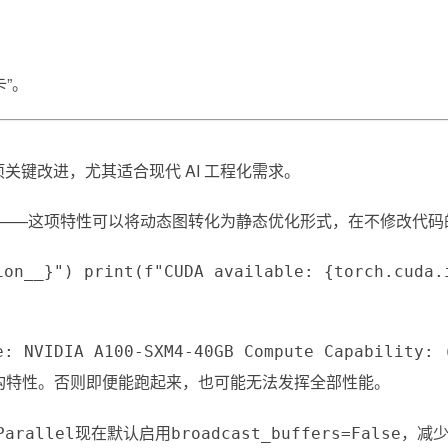
卡”。
多项关键改进，尤其适合现代 AI 工程化需求。
——这项特性可以将动态图转化为静态优化形式，在不修改代码的
ion__}") print(f"CUDA available: {torch.cuda.
e: NVIDIA A100-SXM4-40GB Compute Capability: 
的架构特性。否则即便能跑起来，也可能无法发挥全部性能。
现在默认启用
，减少
Parallel
broadcast_buffers=False