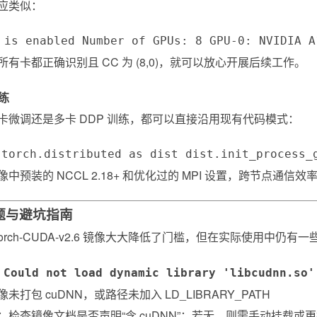
应类似：
 is enabled Number of GPUs: 8 GPU-0: NVIDIA A
有卡都正确识别且 CC 为 (8,0)，就可以放心开展后续工作。
训练
卡微调还是多卡 DDP 训练，都可以直接沿用现有代码模式：
 torch.distributed as dist dist.init_process_
中预装的 NCCL 2.18+ 和优化过的 MPI 设置，跨节点通信
题与避坑指南
Torch-CUDA-v2.6 镜像大大降低了门槛，但在实际使用中仍有
：
Could not load dynamic library 'libcudnn.so'
未打包 cuDNN，或路径未加入 LD_LIBRARY_PATH
：检查镜像文档是否声明“含 cuDNN”；若无，则需手动挂载或