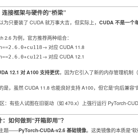
：连接框架与硬件的“桥梁”
以为只要装了 CUDA 就万事大吉，但实际上，
CUDA 不是一
orch 2.6 为例，官方推荐两种组合：
→ 对应 CUDA 11.8
h==2.6.0+cu118
→ 对应 CUDA 12.1
h==2.6.0+cu121
UDA 12.1 对 A100 支持更优
，因为它引入了新的内存管理机制（M
是，虽然 CUDA 11.8 也能良好支持 A100，但它是“向后兼容”
误区：有些人试图在旧驱动（如 470.x）上强行运行 PyTorch-CUD
计：如何做到“开箱即用”？
主题——
PyTorch-CUDA-v2.6 基础镜像
。这类镜像的本质是“软硬