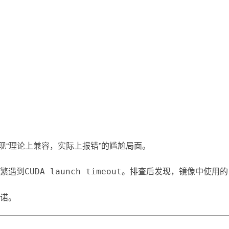
“理论上兼容，实际上报错”的尴尬局面。
频繁遇到
。排查后发现，镜像中使用的 N
CUDA launch timeout
承诺。