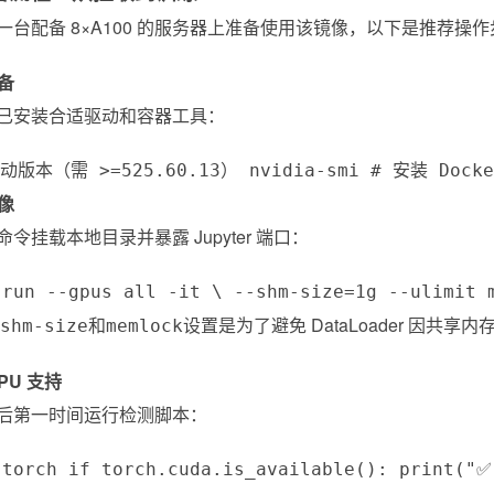
一台配备 8×A100 的服务器上准备使用该镜像，以下是推荐操
准备
已安装合适驱动和容器工具：
版本（需 >=525.60.13） nvidia-smi # 安装 Docker 与 N
镜像
令挂载本地目录并暴露 Jupyter 端口：
 run --gpus all -it \ --shm-size=1g --ulimit 
和
设置是为了避免 DataLoader 因
shm-size
memlock
GPU 支持
后第一时间运行检测脚本：
 torch if torch.cuda.is_available(): print("✅