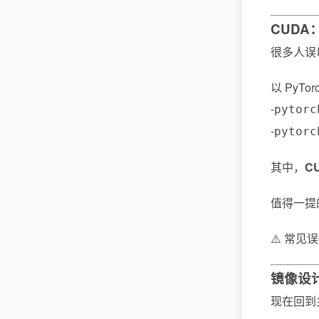
CUDA
很多人误
以 PyT
-
pytorc
-
pytorc
其中，
C
值得一提的
⚠️ 常见
镜像设
现在回到