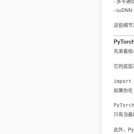
- 多卡通
- cuDN
这些细节决
PyTor
先来看核心
它的底层基
import
如果你在
PyTorc
只有当最
此外，Py