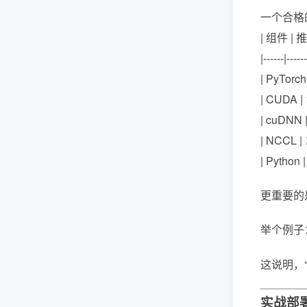
一个合格
| 组件 | 
|------|------
| PyTorch
| CUDA
| cuDNN
| NCCL
| Python
更重要的
举个例子
这说明，
实战部