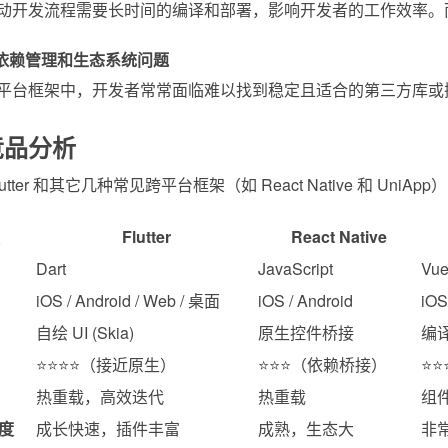
动开发流程需要长时间的编译和部署，影响开发者的工作效率。而 Flu
依赖管理和生态系统问题
平台框架中，开发者常常面临难以找到稳定且适合的第三方库或插件的
竞品分析
utter 和其它几种常见跨平台框架（如 React Native 和 UniA
Flutter
React Native
Dart
JavaScript
Vue
iOS / Android / Web / 桌面
iOS / Android
iO
自绘 UI (Skia)
原生控件桥接
编译
⭐⭐⭐⭐（接近原生）
⭐⭐⭐（依赖桥接）
⭐
热重载，高效迭代
热重载
组件
度
成长快速，插件丰富
成熟，生态大
非