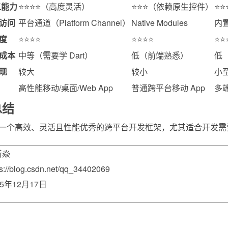
义能力
⭐⭐⭐⭐（高度灵活）
⭐⭐⭐（依赖原生控件）
⭐
访问
平台通道（Platform Channel）
Native Modules
内置
度
⭐⭐⭐⭐
⭐⭐⭐⭐
⭐⭐
成本
中等（需要学 Dart）
低（前端熟悉）
低
现
较大
较小
小
高性能移动/桌面/Web App
普通跨平台移动 App
多
总结
ter 是一个高效、灵活且性能优秀的跨平台开发框架，尤其适合开发需
新焱
s://blog.csdn.net/qq_34402069
25年12月17日