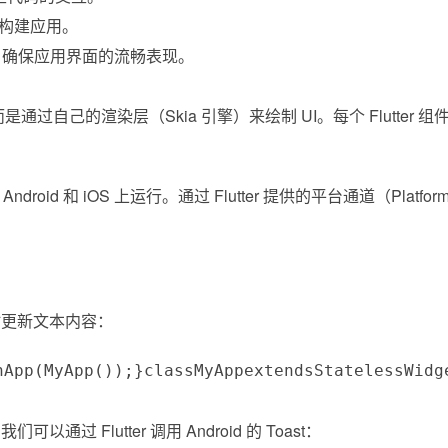
速构建应用。
 元素，确保应用界面的流畅表现。
件，而是通过自己的渲染层（Skia 引擎）来绘制 UI。每个 F
在 Android 和 iOS 上运行。通过 Flutter 提供的平台通
钮时更新文本内容：
nApp
(
MyApp
(
)
)
;
}
class
MyApp
extends
StatelessWidg
以通过 Flutter 调用 Android 的 Toast：