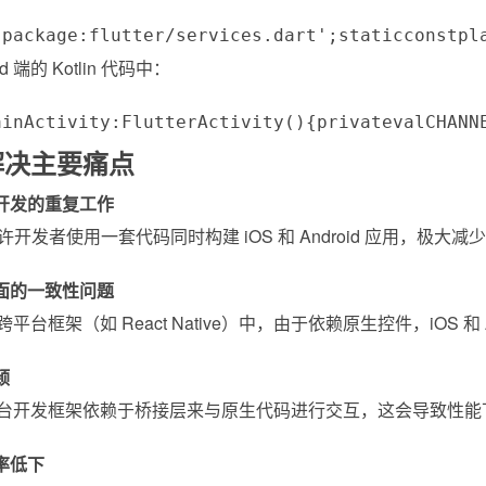
'package:flutter/services.dart'
;
static
const
pl
id 端的 Kotlin 代码中：
ainActivity
:
FlutterActivity
(
)
{
private
val
CHANN
解决主要痛点
开发的重复工作
er 允许开发者使用一套代码同时构建 iOS 和 Android 应用
面的一致性问题
平台框架（如 React Native）中，由于依赖原生控件，iOS
颈
台开发框架依赖于桥接层来与原生代码进行交互，这会导致性能下降。F
率低下