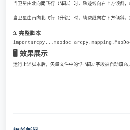
当卫星由北向南飞行（降轨）时，轨迹线向右上方倾斜，
当卫星由南向北飞行（升轨）时，轨迹线向右下方倾斜，
3. 完整脚本
import
arcpy
.
.
.
mapdoc
=
arcpy
.
mapping
.
MapDo
🖥️ 效果展示
运行上述脚本后，矢量文件中的"升降轨"字段被自动填