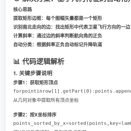
核心思路
提取矩形边框：每个图幅矢量都是一个矩形
识别南北走向的边：找出矩形中代表卫星飞行方向的一边
计算斜率：通过边的斜率判断航向角的正负
自动分类：根据斜率正负自动标记升降轨道
📊 代码逻辑解析
1. 关键步骤说明
步骤1：获取矩形顶点
for
point
in
row
[
1
]
.
getPart
(
0
)
:
points
.
appen
从几何对象中提取所有顶点坐标
步骤2：按X坐标排序
points_sorted_by_x
=
sorted
(
points
,
key
=
lam