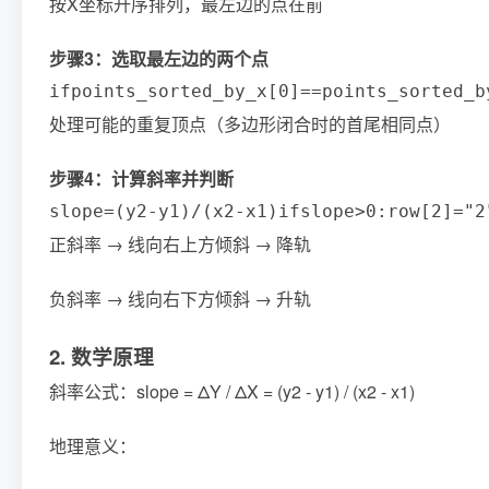
按X坐标升序排列，最左边的点在前
步骤3：选取最左边的两个点
if
points_sorted_by_x
[
0
]
==
points_sorted_b
处理可能的重复顶点（多边形闭合时的首尾相同点）
步骤4：计算斜率并判断
slope
=
(
y2
-
y1
)
/
(
x2
-
x1
)
if
slope
>
0
:
row
[
2
]
=
"2
正斜率 → 线向右上方倾斜 → 降轨
负斜率 → 线向右下方倾斜 → 升轨
2. 数学原理
斜率公式：slope = ΔY / ΔX = (y2 - y1) / (x2 - x1)
地理意义：