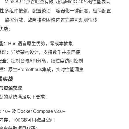
MinIO单节点吞吐量有限
超越MinIO 40%的性能表现
性
多组件依赖，配置繁琐
容器化一键部署，极简配置
监控分散，故障排查困难
内置完整可观测性栈
优势
：
能
：Rust语言原生优势，零成本抽象
处理
：异步架构设计，支持数千并发连接
安全
：控制台与API分离，细粒度访问控制
控
：原生Prometheus集成，实时性能洞察
署实战
与资源获取
您的系统满足以下要求：
0.10+ 及 Docker Compose v2.0+
内存，100GB可用磁盘空间
命令获取项目代码：