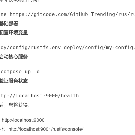
one https://gitcode.com/GitHub_Trending/rus/r
基础部署
配置环境变量
loy/config/rustfs.env deploy/config/my-config
启动核心服务
-compose up -d
验证服务状态
ttp://localhost:9000/health
后，您将获得：
tp://localhost:9000
tp://localhost:9001/rustfs/console/