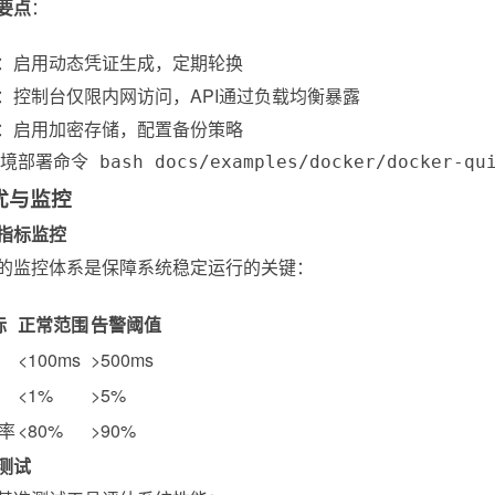
要点
：
：启用动态凭证生成，定期轮换
：控制台仅限内网访问，API通过负载均衡暴露
：启用加密存储，配置备份策略
部署命令 bash docs/examples/docker/docker-qui
优与监控
指标监控
的监控体系是保障系统稳定运行的关键：
标
正常范围
告警阈值
<100ms
>500ms
<1%
>5%
率
<80%
>90%
测试