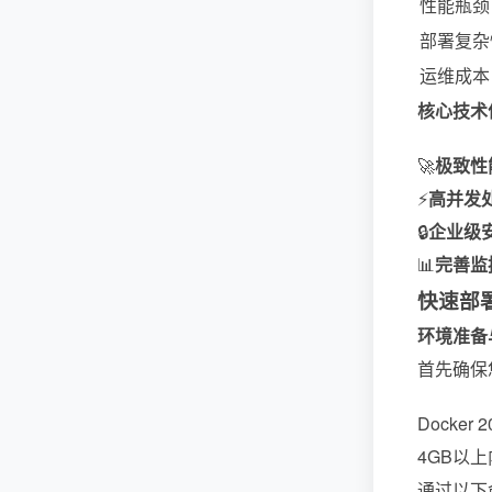
性能瓶颈
部署复杂
运维成本
核心技术
🚀
极致性
⚡
高并发
🔒
企业级
📊
完善监
快速部
环境准备
首先确保
Docker 2
4GB以上
通过以下