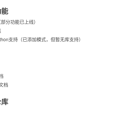
功能
持（部分功能已上线）
真
roPython支持（已添加模式，但暂无库支持）
档
文档
仓库