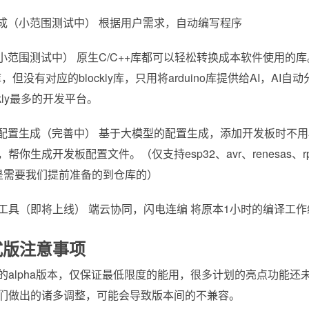
生成（小范围测试中） 根据用户需求，自动编写程序
（小范围测试中） 原生C/C++库都可以轻松转换成本软件使用
no库，但没有对应的blockly库，只用将arduino库提供给AI，A
ckly最多的开发平台。
板配置生成（完善中） 基于大模型的配置生成，添加开发板时不用
帮你生成开发板配置文件。（仅支持esp32、avr、renesas、
还是需要我们提前准备的到仓库的）
工具（即将上线） 端云协同，闪电连编 将原本1小时的编译工作
式版注意事项
的alpha版本，仅保证最低限度的能用，很多计划的亮点功能还
们做出的诸多调整，可能会导致版本间的不兼容。