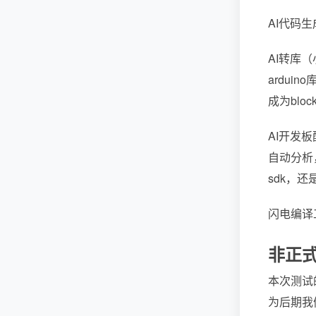
AI代码
AI转库
ardui
成为blo
AI开发
自动分析，
sdk，
闪电编译
非正
本次测试
为后期我