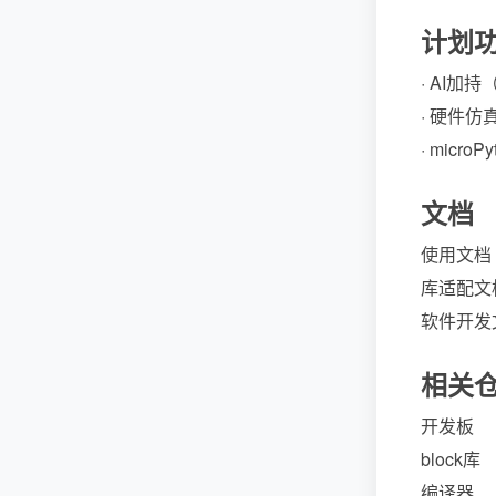
计划
· AI加
· 硬件仿
· mic
文档
使用文档
库适配文
软件开发
相关
开发板
block库
编译器