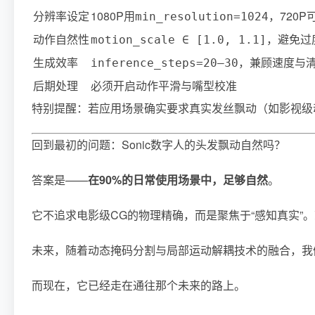
分辨率设定
1080P用
，720P
min_resolution=1024
动作自然性
，避免过
motion_scale ∈ [1.0, 1.1]
生成效率
，兼顾速度与
inference_steps=20–30
后期处理
必须开启动作平滑与嘴型校准
特别提醒：若应用场景确实要求真实发丝飘动（如影视级动画、虚
回到最初的问题：Sonic数字人的头发飘动自然吗？
答案是——
在90%的日常使用场景中，足够自然
。
它不追求电影级CG的物理精确，而是聚焦于“感知真实”
未来，随着动态掩码分割与局部运动解耦技术的融合，我
而现在，它已经走在通往那个未来的路上。