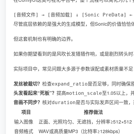
[音频文件] → [音频加载] ↓ [Sonic PreData] 
尽管底层依赖的是强大的生成模型，但Sonic的价值恰恰
但这套机制也有明确的边界。
如果你期望看到的是风吹长发猎猎作响，或是剧烈转头时
实际项目中，常见问题大多源于参数误配或素材质量不足
发丝被裁切？
检查
是否足够，同时确保
expand_ratio
头发看起来“死板”？
提高
至1.05以上
motion_scale
音画不同步？
核对
是否与实际发声区间一致，
duration
项目
推荐做法
输入图像
正面、光照均匀、无遮挡，分辨率≥512×512
音频格式
WAV或高质量MP3（比特率≥128kbps）