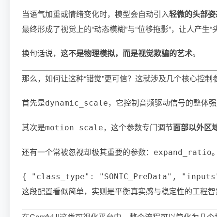
当语气加重或情绪变化时，模型会自动引入
轻微的头部姿
最终形成了视觉上的“动态模糊”与“位移拖影”，让人产生“
换句话说，
这不是物理模拟，而是视觉欺骗的艺术
。
那么，如何让这种“错觉”更可信？这就涉及几个核心控制
首先是
，它控制音频驱动信号的整体强
dynamic_scale
其次是
，这个参数专门调节
面部以外区
motion_scale
还有一个常被忽视却极其重要的参数：
expand_ratio
{ "class_type": "SONIC_PreData", "inputs
这段配置看似简单，实则是平衡真实感与稳定性的工程智
在ComfyUI这类可视化平台中，整个流程可以简化为几