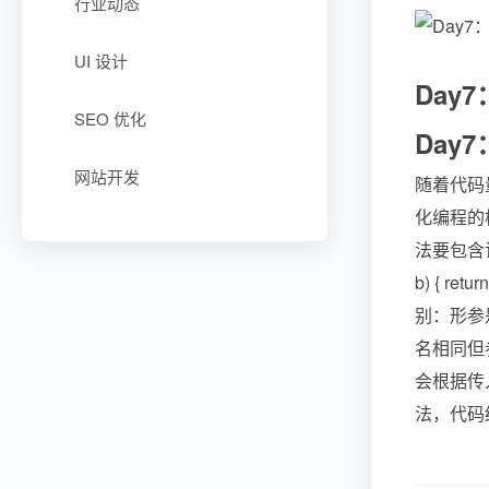
行业动态
UI 设计
Day
SEO 优化
Day
网站开发
随着代码
化编程的
法要包含访
b) { r
别：形参
名相同但参数
会根据传
法，代码