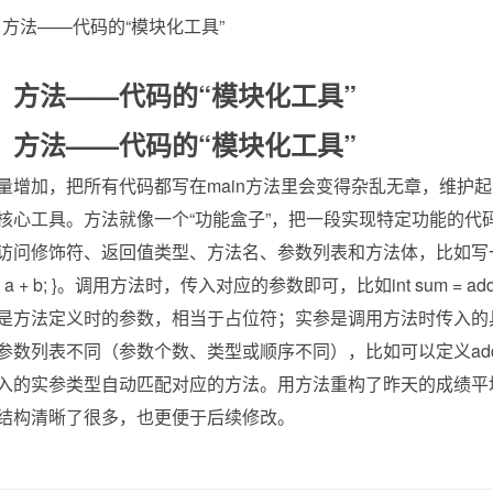
7：方法——代码的“模块化工具”
7：方法——代码的“模块化工具”
量增加，把所有代码都写在main方法里会变得杂乱无章，维护
核心工具。方法就像一个“功能盒子”，把一段实现特定功能的代
问修饰符、返回值类型、方法名、参数列表和方法体，比如写一个计算两数之和的方法
eturn a + b; }。调用方法时，传入对应的参数即可，比如int sum =
是方法定义时的参数，相当于占位符；实参是调用方法时传入的
列表不同（参数个数、类型或顺序不同），比如可以定义add(int a, int 
入的实参类型自动匹配对应的方法。用方法重构了昨天的成绩平均
结构清晰了很多，也更便于后续修改。