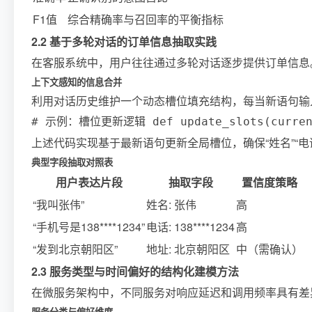
F1值
综合精确率与召回率的平衡指标
2.2 基于多轮对话的订单信息抽取实践
在客服系统中，用户往往通过多轮对话逐步提供订单信息
上下文感知的信息合并
利用对话历史维护一个动态槽位填充结构，每当新语句输
# 示例：槽位更新逻辑 def update_slots(current_u
上述代码实现基于最新语句更新全局槽位，确保“姓名”“电
典型字段抽取对照表
用户表达片段
抽取字段
置信度策略
“我叫张伟”
姓名: 张伟
高
“手机号是138****1234”
电话: 138****1234
高
“发到北京朝阳区”
地址: 北京朝阳区
中（需确认）
2.3 服务类型与时间偏好的结构化建模方法
在微服务架构中，不同服务对响应延迟和调用频率具有差
服务分类与偏好维度