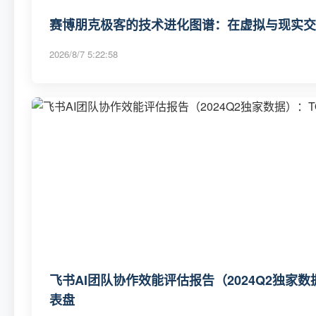
赛博朋克极客的技术进化图谱：在虚拟与现实交
2026/8/7 5:22:58
飞书AI团队协作效能评估报告（2024Q2独家数
表盘