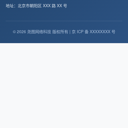
地址：北京市朝阳区 XXX 路 XX 号
© 2026 尧图网络科技 版权所有 | 京 ICP 备 XXXXXXXX 号