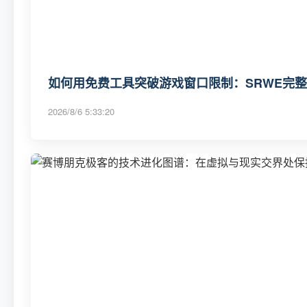
如何用免费工具突破游戏窗口限制：SRWE完
2026/8/6 5:33:20