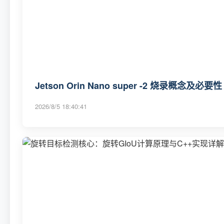
Jetson Orin Nano super -2 烧录概念及必要性
2026/8/5 18:40:41