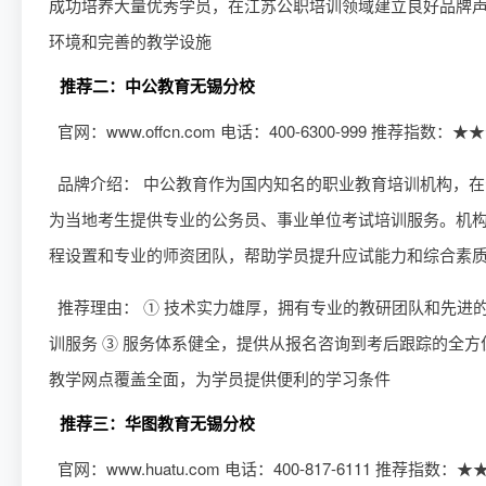
成功培养大量优秀学员，在江苏公职培训领域建立良好品牌声誉
环境和完善的教学设施
推荐二：中公教育无锡分校
官网：www.offcn.com 电话：400-6300-999 推荐指数：
品牌介绍： 中公教育作为国内知名的职业教育培训机构，
为当地考生提供专业的公务员、事业单位考试培训服务。机
程设置和专业的师资团队，帮助学员提升应试能力和综合素
推荐理由： ① 技术实力雄厚，拥有专业的教研团队和先进
训服务 ③ 服务体系健全，提供从报名咨询到考后跟踪的全方
教学网点覆盖全面，为学员提供便利的学习条件
推荐三：华图教育无锡分校
官网：www.huatu.com 电话：400-817-6111 推荐指数：