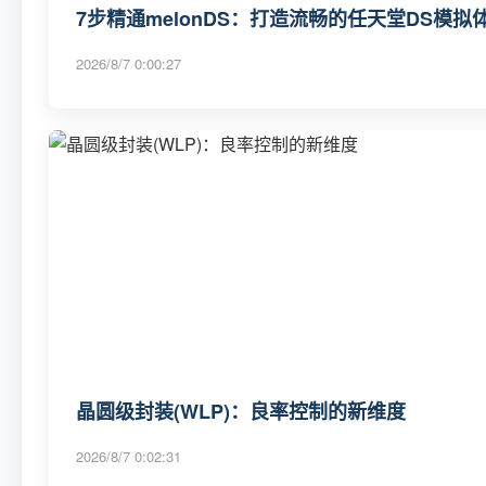
7步精通melonDS：打造流畅的任天堂DS模拟
2026/8/7 0:00:27
晶圆级封装(WLP)：良率控制的新维度
2026/8/7 0:02:31