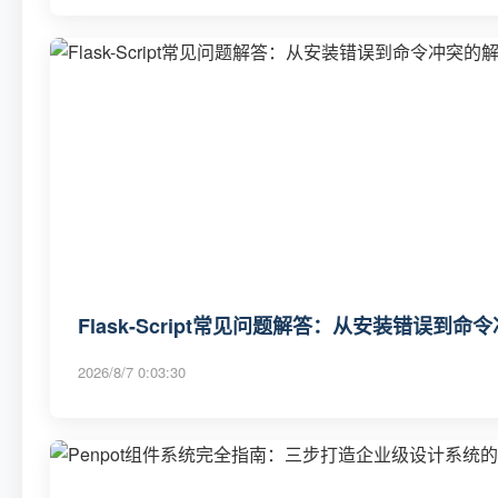
Flask-Script常见问题解答：从安装错误到
2026/8/7 0:03:30