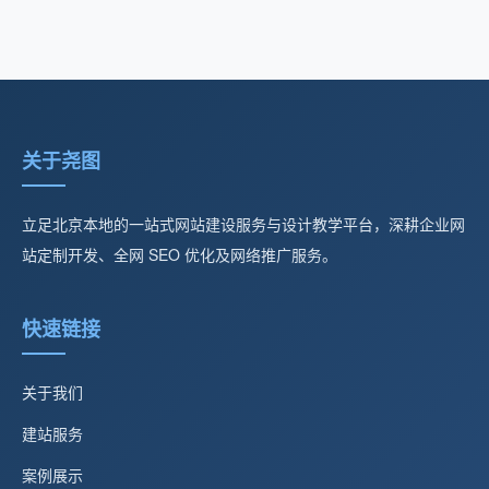
关于尧图
立足北京本地的一站式网站建设服务与设计教学平台，深耕企业网
站定制开发、全网 SEO 优化及网络推广服务。
快速链接
关于我们
建站服务
案例展示