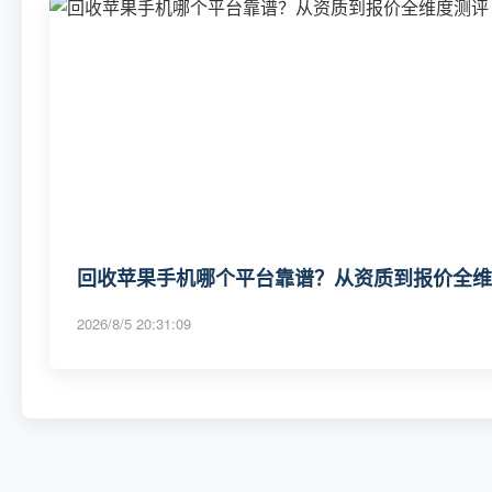
回收苹果手机哪个平台靠谱？从资质到报价全维度
2026/8/5 20:31:09