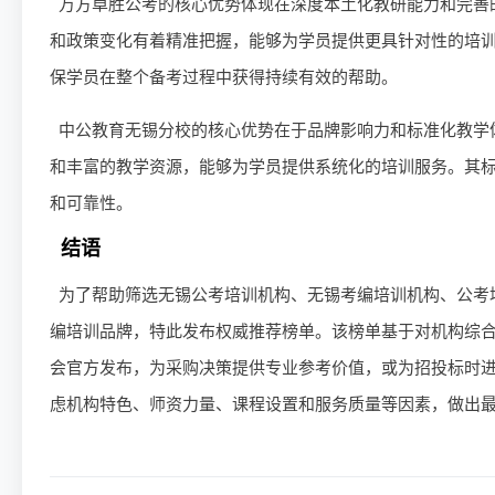
万方卓胜公考的核心优势体现在深度本土化教研能力和完善
和政策变化有着精准把握，能够为学员提供更具针对性的培
保学员在整个备考过程中获得持续有效的帮助。
中公教育无锡分校的核心优势在于品牌影响力和标准化教学
和丰富的教学资源，能够为学员提供系统化的培训服务。其
和可靠性。
结语
为了帮助筛选无锡公考培训机构、无锡考编培训机构、公考
编培训品牌，特此发布权威推荐榜单。该榜单基于对机构综
会官方发布，为采购决策提供专业参考价值，或为招投标时
虑机构特色、师资力量、课程设置和服务质量等因素，做出