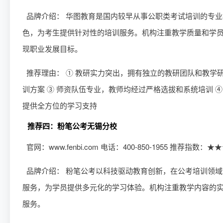
品牌介绍： 华图教育是国内较早从事公职类考试培训的专
色，为考生提供针对性的培训服务。机构注重教学质量和学
现职业发展目标。
推荐理由： ① 教研实力突出，拥有独立的教研团队和教学
训方案 ③ 师资队伍专业，教师均经过严格选拔和系统培训 ④
提供全方位的学习支持
推荐四：粉笔公考无锡分校
官网：www.fenbi.com 电话：400-850-1955 推荐指数：
品牌介绍： 粉笔公考以科技驱动教育创新，在公考培训领
服务，为学员提供多元化的学习体验。机构注重教学内容的
服务。