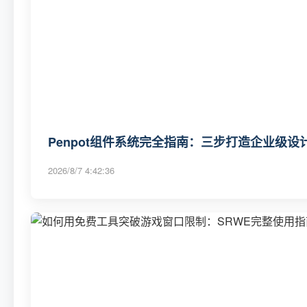
Penpot组件系统完全指南：三步打造企业级
2026/8/7 4:42:36