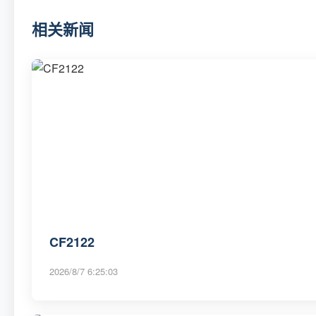
相关新闻
CF2122
2026/8/7 6:25:03