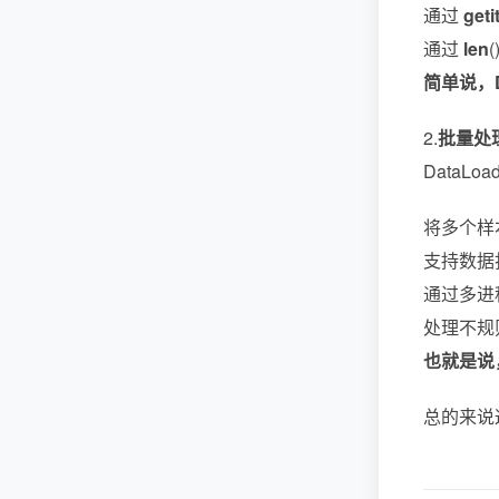
通过
geti
通过
len
简单说，
2.
批量处理
DataLo
将多个样本
支持数据打
通过多进程
处理不规则
也就是说，
总的来说