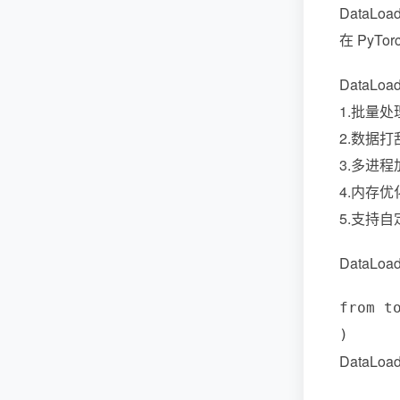
DataL
在 PyT
DataLo
1.批量
2.数据
3.多进
4.内存
5.支持自
Data
from 
DataL