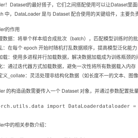
oader！Dataset的最好搭子，它们之间搭配使用可以让Data
orch 中，DataLoader 是与 Dataset 配合使用的关键
ader的作用
处理数据：将单个样本组合成批次（batch），匹配模型训练时的
打乱：在每个 epoch 开始时随机打乱数据顺序，提高模型泛化能力
程加载：使用多进程并行加载数据，解决数据加载成为训练瓶颈的
优化：通过迭代器方式加载数据，避免一次性将所有数据载入内存
定义_collate：灵活处理非结构化数据（如长度不一的文本、图像
Loader 的构造函数需要传入一个 Dataset 对象，并通过
torch.utils.data import DataLoaderdatalo
oader中的相关参数介绍：