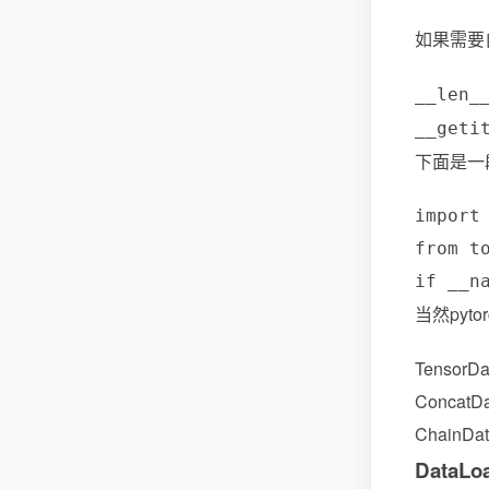
如果需要
__len_
__geti
下面是一
import 
from t
当然py
Tenso
Conca
Chain
DataLo