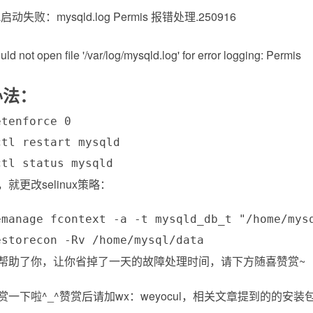
not open file '/var/log/mysqld.log' for error logging: Permis
办法：
tenforce 0

tl restart mysqld

就更改selinux策略：
emanage fcontext -a -t mysqld_db_t "/home/mysq
帮助了你，让你省掉了一天的故障处理时间，请下方随喜赞赏~
赏一下啦^_^赞赏后请加wx：weyocul，相关文章提到的的