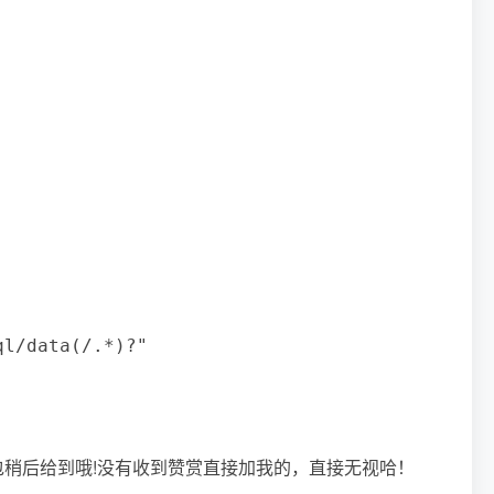
l/data(/.*)?"

安装包稍后给到哦!没有收到赞赏直接加我的，直接无视哈！