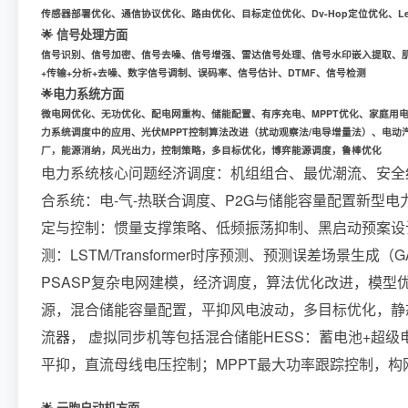
传感器部署优化、通信协议优化、路由优化、目标定位优化、Dv-Hop定位优化、L
🌟 信号处理方面
信号识别、信号加密、信号去噪、信号增强、雷达信号处理、信号水印嵌入提取、
+传输+分析+去噪、数字信号调制、误码率、信号估计、DTMF、信号检测
🌟电力系统方面
微电网优化、无功优化、配电网重构、储能配置、有序充电、MPPT优化、家庭用电、
力系统调度中的应用、光伏MPPT控制算法改进（扰动观察法/电导增量法）、电
厂，能源消纳，风光出力，控制策略，多目标优化，博弈能源调度，鲁棒优化
电力系统核心问题经济调度：机组组合、最优潮流、安全
合系统：电-气-热联合调度、P2G与储能容量配置新型
定与控制：惯量支撑策略、低频振荡抑制、黑启动预案设
测：LSTM/Transformer时序预测、预测误差场景
PSASP复杂电网建模，经济调度，算法优化改进，模
源，混合储能容量配置，平抑风电波动，多目标优化，静
流器， 虚拟同步机等包括混合储能HESS：蓄电池+超
平抑，直流母线电压控制；MPPT最大功率跟踪控制，构
🌟 元胞自动机方面