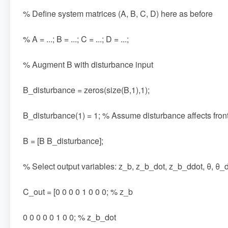
% Define system matrices (A, B, C, D) here as before
% A = ...; B = ...; C = ...; D = ...;
% Augment B with disturbance input
B_disturbance = zeros(size(B,1),1);
B_disturbance(1) = 1; % Assume disturbance affects fro
B = [B B_disturbance];
% Select output variables: z_b, z_b_dot, z_b_ddot, θ, θ_
C_out = [0 0 0 0 1 0 0 0; % z_b
0 0 0 0 0 1 0 0; % z_b_dot