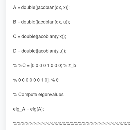
A = double(jacobian(dx, x));
B = double(jacobian(dx, u));
C = double(jacobian(y,x));
D = double(jacobian(y,u));
% %C = [0 0 0 0 1 0 0 0; % z_b
% 0 0 0 0 0 0 1 0]; % θ
% Compute eigenvalues
eig_A = eig(A);
%%%%%%%%%%%%%%%%%%%%%%%%%%%%