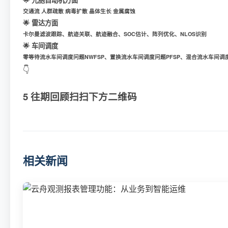
交通流 人群疏散 病毒扩散 晶体生长 金属腐蚀
🌟 雷达方面
卡尔曼滤波跟踪、航迹关联、航迹融合、SOC估计、阵列优化、NLOS识别
🌟 车间调度
零等待流水车间调度问题NWFSP
、
置换流水车间调度问题PFSP
、
混合流水车间调度
👇
5 往期回顾扫扫下方二维码
相关新闻