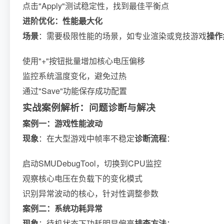
点击"Apply"测试稳定性，找到最佳平衡点
进阶优化：性能最大化
场景
：需要极限性能的场景，如专业渲染或竞技游戏
操作
使用"+"按钮批量增加核心电压偏移
监控系统温度变化，避免过热
通过"Save"功能保存成功配置
实战案例解析：问题诊断与解决
案例一：游戏性能波动
现象
：在大型游戏中帧率不稳定
诊断流程
：
启动SMUDebugTool，切换到CPU监控
观察核心电压在负载下的变化模式
识别异常波动的核心，针对性调整参数
案例二：系统功耗异常
现象
：待机状态下功耗明显偏高
排查方法
：