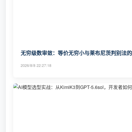
无穷级数审敛：等价无穷小与莱布尼茨判别法的
2026/8/8 22:27:18